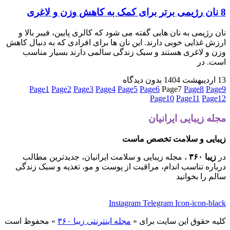
8 نان رژیمی برتر برای کمک به کاهش وزن و لاغری
نان رژیمی به نان هایی گفته می شود که کالری پایین، فیبر بالا و
ارزش غذایی خوبی دارند. این نان ها برای افرادی که به دنبال کاهش
وزن و لاغری هستند و سبک زندگی سالمی دارند بسیار مناسب
است. در
13 اردیبهشت 1404
بدون دیدگاه
Page
1
Page
2
Page
3
Page
4
Page
5
Page
6
Page
7
Page
8
Page
9
Page
10
Page
11
Page
12
مجله زیبایی ایرانیان
زیبایی و سلامت تخصص ماست
در
زیبا ۳۶۰
، مجله زیبایی و سلامت ایرانیان، جدیدترین مطالب
درباره تناسب اندام، مراقبت از پوست و مو، تغذیه و سبک زندگی
سالم را بخوانید
Instagram
Telegram
Icon-icon-black
کلیه حقوق این سایت برای «
مجله اینترنتی زیبا ۳۶۰
» محفوظ است