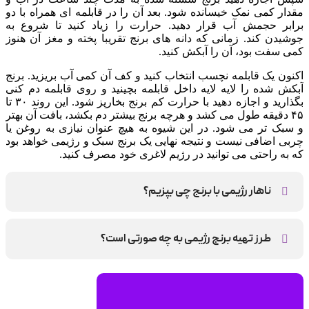
مقدار کمی نمک خیسانده شود. بعد آن را در قابلمه ای همراه با دو
برابر حجمش آب قرار دهید. حرارت را زیاد کنید تا شروع به
جوشیدن کند. زمانی که دانه های برنج تقریبا پخته و مغز آن هنوز
کمی سفت بود، آن را آبکش کنید.
اکنون یک قابلمه نچسب انتخاب کنید و کف آن کمی آب بریزید. برنج
آبکش شده را لایه لایه داخل قابلمه بچینید و روی قابلمه دم کنی
بگذارید و اجازه دهید با حرارت کم برنج بخارپز شود. این روند ۳۰ تا
۴۵ دقیقه طول می کشد و هرچه برنج بیشتر دم بکشد، بافت آن بهتر
و سبک تر می شود. در این شیوه به هیچ عنوان نیازی به روغن یا
چربی اضافی نیست و نتیجه نهایی یک برنج سبک و رژیمی خواهد بود
که به راحتی می توانید در رژیم لاغری خود مصرف کنید.
ناهار رژیمی با برنج چی بپزیم؟
برنج و مرغ، برنج گل کلم و برنج با مرغ گریل و سبزیجات
طرز تهیه برنج رژیمی به چه صورتی است؟
برای پخت برنج بدون روغن کافی است برنج را ابتدا خوب بشویید و
چند ساعت در آب و کمی نمک بخیسانید. سپس آن را با دو برابر آب
روی حرارت زیاد بپزید تا نیم‌پز شود و بعد آبکش کنید. در قابلمه