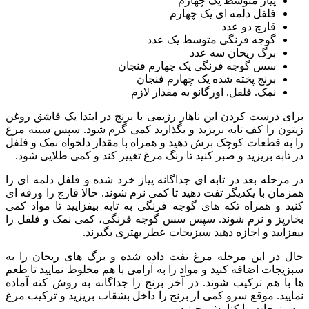
پیاز متوسط یک چهارم
فلفل دلمه ای یک چهارم
قارچ دو عدد
گوجه فرنگی متوسط یک عدد
برگ ریحان سه عدد
سس گوجه فرنگی یک چهارم فنجان
برنج پخته شده یک چهارم فنجان
نمک. فلفل. اورگانو به مقدار لازم
برای درست کردن این ناهار رژیمی با برنج در ابتدا یک قاشق روغن
زیتون را کف تابه بریزید و بگذارید کمی گرم شود. سپس سینه مرغ
را به قطعات کوچک برش دهید و همراه با مقدار دلخواه نمک و فلفل
در تابه بریزید و صبر کنید تا رنگ مرغ تغییر کند و کمی طلایی شود.
در مرحله بعد در تابه ای جداگانه پیاز خرد شده و فلفل دلمه ای را
همزمان با یکدیگر تفت دهید تا کمی نرم شوند. حالا قارچ را ورقه ای
کنید و همراه تکه های گوجه فرنگی به تابه بیفزایید تا مواد کمی
بخارپز و نرم شوند. سپس سس گوجه فرنگی، کمی نمک و فلفل را
بیفزایید و اجازه دهید سبزیجات عطر بهتری بگیرند.
حال در این مرحله مرغ تفت داده شده و برگ های ریحان را به
سبزیجات اضافه کنید و مواد را به آرامی با هم مخلوط نمایید تا طعم
ها با هم ترکیب شوند. در آخر برنج را جداگانه به روش کته آماده
نمایید. موقع سرو کمی از برنج را داخل بشقاب بریزید و ترکیب مرغ
و سبزیجات را کنارش بچینید.