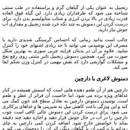
زنجبیل به عنوان یکی از گیاهان گرم و پراستفاده در طب سنتی
شناخته می شود که طرفداران زیادی دارد. این گیاه فوق العاده
قدرت زیادی در بالا بردن انرژی و شتاب متابولیسم بدن دارد. برای
درست کردن این دمنوش به چند تکه خرد شده زنجبیل و مقداری آب
جوش نیاز دارید.
جالب است بدانید زمانی که احساس گرسنگی شدیدی دارید با
مصرف این نوشیدنی می توانید تا حد زیادی اشتهای خود را کنترل
نمایید. علاوه بر آن در بدنتان فرایند چربی سوزی به بهترین شکل
صورت می گیرد. همچنین دمنوش زنجبیل تاثیر مثبتی روی رفع نفخ
و مشکلات گوارشی دارد که نقش مهمی در کنترل وزن شکم ایفا
می کند.
دمنوش لاغری با دارچین
دارچین هم از آن طعم دهنده هایی است که اسمش همیشه در کنار
غذاهای ویژه برده می شود. اما خاصیت آن فراتر از عطر و طعم
است. نوشیدن دمنوش دارچین به تعادل سطح قند خون کمک می
کند و این ویژگی باعث کاهش میل به شیرینی ها و غذاهای پرکالری
می شود. برای درست کردن این دمنوش عالی کافی است چوب
دارچین را در آب در حال جوش قرار دهید و اجازه دهید چند دقیقه
بماند تا خواصش خارج شود. اضافه کردن کمی دارچین به چای
روزانه یا ترکیب آن با گیاهان دیگر، اثر آن را دوچندان می کند و