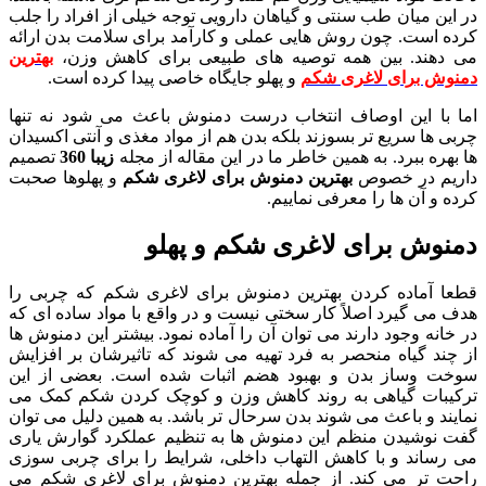
در این میان طب سنتی و گیاهان دارویی توجه خیلی از افراد را جلب
کرده است. چون روش هایی عملی و کارآمد برای سلامت بدن ارائه
می دهند. بین همه توصیه های طبیعی برای کاهش وزن،
بهترین
دمنوش برای لاغری شکم
و پهلو جایگاه خاصی پیدا کرده است.
اما با این اوصاف انتخاب درست دمنوش باعث می شود نه تنها
چربی ها سریع تر بسوزند بلکه بدن هم از مواد مغذی و آنتی اکسیدان
ها بهره ببرد. به همین خاطر ما در این مقاله از مجله
زیبا 360
تصمیم
داریم در خصوص
بهترین دمنوش برای لاغری شکم
و پهلوها صحبت
کرده و آن ها را معرفی نماییم.
دمنوش برای لاغری شکم و پهلو
قطعا آماده کردن بهترین دمنوش برای لاغری شکم که چربی را
هدف می گیرد اصلاً کار سختی نیست و در واقع با مواد ساده ای که
در خانه وجود دارند می توان آن را آماده نمود. بیشتر این دمنوش ها
از چند گیاه منحصر به فرد تهیه می شوند که تاثیرشان بر افزایش
سوخت وساز بدن و بهبود هضم اثبات شده است. بعضی از این
ترکیبات گیاهی به روند کاهش وزن و کوچک کردن شکم کمک می
نمایند و باعث می شوند بدن سرحال تر باشد. به همین دلیل می توان
گفت نوشیدن منظم این دمنوش ها به تنظیم عملکرد گوارش یاری
می رساند و با کاهش التهاب داخلی، شرایط را برای چربی سوزی
راحت تر می کند. از جمله بهترین دمنوش برای لاغری شکم می