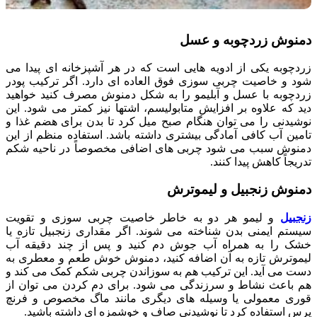
دمنوش زردچوبه و عسل
زردچوبه یکی از ادویه هایی است که در هر آشپزخانه ای پیدا می
شود و خاصیت چربی سوزی فوق العاده ای دارد. اگر ترکیب پودر
زردچوبه با عسل و آبلیمو را به شکل دمنوش مصرف کنید خواهید
دید که علاوه بر افزایش متابولیسم، اشتها نیز کمتر می شود. این
نوشیدنی را می توان هنگام صبح میل کرد تا بدن برای هضم غذا و
تامین آب کافی آمادگی بیشتری داشته باشد. استفاده منظم از این
دمنوش سبب می شود چربی های اضافی مخصوصاً در ناحیه شکم
تدریجاً کاهش پیدا کنند.
دمنوش زنجبیل و لیموترش
زنجبیل
و لیمو هر دو به خاطر خاصیت چربی سوزی و تقویت
سیستم ایمنی بدن شناخته می شوند. اگر مقداری زنجبیل تازه یا
خشک را به همراه آب جوش دم کنید و پس از چند دقیقه آب
لیموترش تازه به آن اضافه کنید، دمنوش خوش طعم و معطری به
دست می آید. این ترکیب هم به سوزاندن چربی شکم کمک می کند و
هم باعث نشاط و سرزندگی می شود. برای دم کردن می توان از
قوری معمولی یا وسیله های دیگری مانند ماگ مخصوص و فرنچ
پرس استفاده کرد تا نوشیدنی صاف و خوشمزه ای داشته باشید.