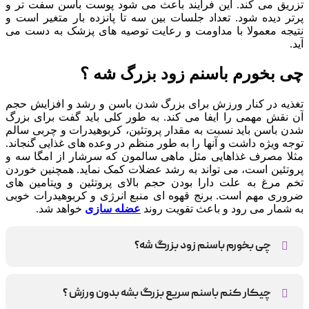
تزریق می کند. این فرآیند باعث می شود پوست باسن سفت تر و
پرتر دیده شود. تعداد جلسات بین سه تا پانزده بار متغیر است و
نتیجه معمولا با مداومت و رعایت توصیه های پزشک به دست می
آید.
چی بخورم باسنم زود بزرگ شه ؟
تغذیه در کنار ورزش برای بزرگ شدن باسن و رشد و افزایش حجم
آن نقش مهمی را ایفا می کند. به طور کلی باید گفت برای بزرگ
شدن باسن باید نسبت به مقدار پروتئین، کربوهیدرات و چربی سالم
توجه ویژه داشت و آنها را به طور منظم در وعده های غذایی گنجاند.
مثلا مصرف غذاهایی مثل ماهی سالمون که سرشار از امگا سه و
پروتئین است، می تواند به رشد عضلات کمک نماید. همچنین خوردن
تخم مرغ به علت دارا بودن حجم بالای پروتئین و ویتامین های
ضروری مهم است. برنج قهوه ای منبع انرژی و کربوهیدرات خوبی
به شمار می رود و باعث تقویت روند
عضله سازی
خواهد شد.
چی بخورم باسنم زود بزرگ شه؟
برای حجم دهی باسن باید مصرف پروتئین، کربوهیدرات و چربی
سالم را افزایش دهید.
چیکار کنم باسنم سریع بزرگ بشه بدون ورزش ؟