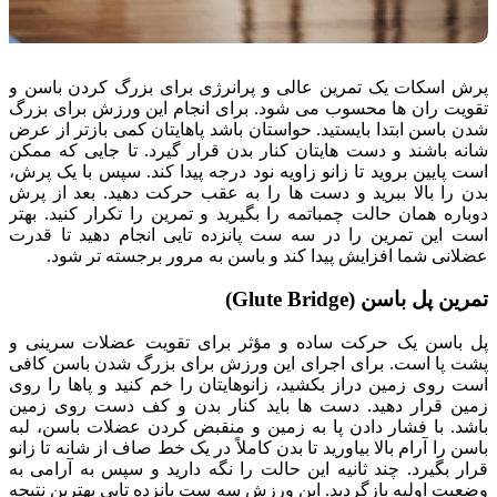
پرش اسکات یک تمرین عالی و پرانرژی برای بزرگ کردن باسن و
تقویت ران ها محسوب می شود. برای انجام این ورزش برای بزرگ
شدن باسن ابتدا بایستید. حواستان باشد پاهایتان کمی بازتر از عرض
شانه باشند و دست هایتان کنار بدن قرار گیرد. تا جایی که ممکن
است پایین بروید تا زانو زاویه نود درجه پیدا کند. سپس با یک پرش،
بدن را بالا ببرید و دست ها را به عقب حرکت دهید. بعد از پرش
دوباره همان حالت چمباتمه را بگیرید و تمرین را تکرار کنید. بهتر
است این تمرین را در سه ست پانزده تایی انجام دهید تا قدرت
عضلانی شما افزایش پیدا کند و باسن به مرور برجسته تر شود.
تمرین پل باسن (Glute Bridge)
پل باسن یک حرکت ساده و مؤثر برای تقویت عضلات سرینی و
پشت پا است. برای اجرای این ورزش برای بزرگ شدن باسن کافی
است روی زمین دراز بکشید، زانوهایتان را خم کنید و پاها را روی
زمین قرار دهید. دست ها باید کنار بدن و کف دست روی زمین
باشد. با فشار دادن پا به زمین و منقبض کردن عضلات باسن، لبه
باسن را آرام بالا بیاورید تا بدن کاملاً در یک خط صاف از شانه تا زانو
قرار بگیرد. چند ثانیه این حالت را نگه دارید و سپس به آرامی به
وضعیت اولیه بازگردید. این ورزش سه ست پانزده تایی بهترین نتیجه