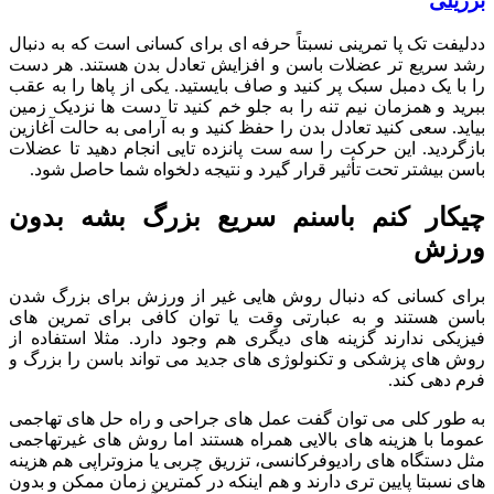
برزیلی
ددلیفت تک پا تمرینی نسبتاً حرفه ای برای کسانی است که به دنبال
رشد سریع تر عضلات باسن و افزایش تعادل بدن هستند. هر دست
را با یک دمبل سبک پر کنید و صاف بایستید. یکی از پاها را به عقب
ببرید و همزمان نیم تنه را به جلو خم کنید تا دست ها نزدیک زمین
بیاید. سعی کنید تعادل بدن را حفظ کنید و به آرامی به حالت آغازین
بازگردید. این حرکت را سه ست پانزده تایی انجام دهید تا عضلات
باسن بیشتر تحت تأثیر قرار گیرد و نتیجه دلخواه شما حاصل شود.
چیکار کنم باسنم سریع بزرگ بشه بدون
ورزش
برای کسانی که دنبال روش هایی غیر از ورزش برای بزرگ شدن
باسن هستند و به عبارتی وقت یا توان کافی برای تمرین های
فیزیکی ندارند گزینه های دیگری هم وجود دارد. مثلا استفاده از
روش های پزشکی و تکنولوژی های جدید می تواند باسن را بزرگ و
فرم دهی کند.
به طور کلی می توان گفت عمل های جراحی و راه حل های تهاجمی
عموما با هزینه های بالایی همراه هستند اما روش های غیرتهاجمی
مثل دستگاه های رادیوفرکانسی، تزریق چربی یا مزوتراپی هم هزینه
های نسبتا پایین تری دارند و هم اینکه در کمترین زمان ممکن و بدون