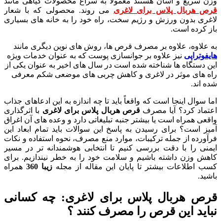
وزن سریع و آسان هستند معمولاً به سراغ محصولات گیاهی مانند
قرص هربال پلاس برای لاغری
می روند. محصولی که با شعار
لاغری بدون ورزش و رژیم سخت، راه خود را به خانه های بسیاری
باز کرده است.
به علاوه، علاوه بر مصرف قرص ها، روش های نوین دیگری مانند
هایفوتراپی
نیز علاوه بر جوانسازی پوست که به عنوان خدمات ویژه
این دستگاه ها شناخته شده است در سال های اخیر به عنوان یکی از
راه های موثر در لاغری و کاهش چربی های موضعی شکم معرفی
شده اند.
اما سوال اینجا است که واقعاً باید تا چه اندازه به این ادعاهای جذاب
اعتماد کرد؟ آیا مصرف
قرص هربال پلاس برای لاغری
با اثرگذاری
واقعی همراه است یا بیشتر جنبه تبلیغاتی دارد و وعده های آن اغراق
آمیز است؟ برای رسیدن به پاسخ این سوالات باید تمام ابعاد این
فرآورده از جمله ترکیبات، موارد منع مصرف، نحوه استفاده و نکات
ایمنی را با دقت بررسی کنیم تا انتخابی هوشمندانه تر در مسیر
کاهش وزن داشته باشیم و سلامت خود را به خطر نیندازیم. برای
کسب اطلاعات بیشتر تا پایان این مقاله از مجله
زیبا 360
همراه
باشید.
قرص هربال پلاس برای لاغری: چه کسانی
نباید این قرص را مصرف کنند ؟