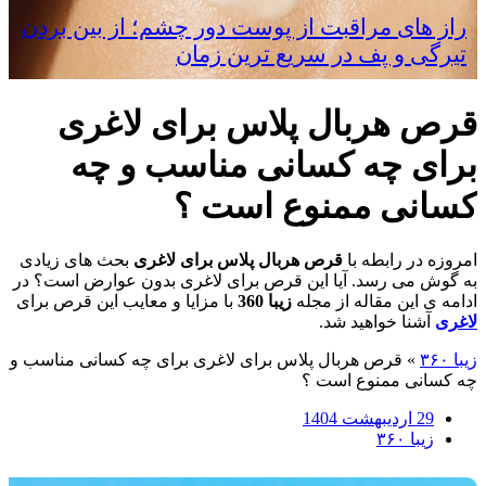
راز های مراقبت از پوست دور چشم؛ از بین بردن
تیرگی و پف در سریع‌ ترین زمان
قرص هربال پلاس برای لاغری
برای چه کسانی مناسب و چه
کسانی ممنوع است ؟
امروزه در رابطه با
قرص هربال پلاس برای لاغری
بحث های زیادی
به گوش می رسد. آیا این قرص برای لاغری بدون عوارض است؟ در
ادامه ی این مقاله از مجله
زیبا 360
با مزایا و معایب این قرص برای
لاغری
آشنا خواهید شد.
زیبا ۳۶۰
»
قرص هربال پلاس برای لاغری برای چه کسانی مناسب و
چه کسانی ممنوع است ؟
29 اردیبهشت 1404
زیبا ۳۶۰