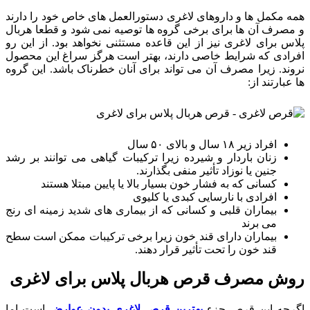
همه مکمل ها و داروهای لاغری دستورالعمل های خاص خود را دارند
و مصرف آن ها برای برخی گروه ها توصیه نمی شود و قطعا هربال
پلاس برای لاغری نیز از این قاعده مستثنی نخواهد بود. از این رو
افرادی که شرایط خاصی دارند، بهتر است هرگز سراغ این محصول
نروند. زیرا مصرف آن می تواند برای آنان خطرناک باشد. این گروه
ها عبارتند از:
افراد زیر ۱۸ سال و بالای ۵۰ سال
زنان باردار و شیرده زیرا ترکیبات گیاهی می توانند بر رشد
جنین یا نوزاد تأثیر منفی بگذارند.
کسانی که به فشار خون بسیار بالا یا پایین مبتلا هستند
افرادی با نارسایی کبدی یا کلیوی
بیماران قلبی و کسانی که از بیماری های شدید زمینه ای رنج
می برند
بیماران دارای قند خون زیرا برخی ترکیبات ممکن است سطح
قند خون را تحت تأثیر قرار دهند.
روش مصرف قرص هربال پلاس برای لاغری
اگرچه این قرص جزء
بهترین قرص لاغری بدون عوارض
است اما