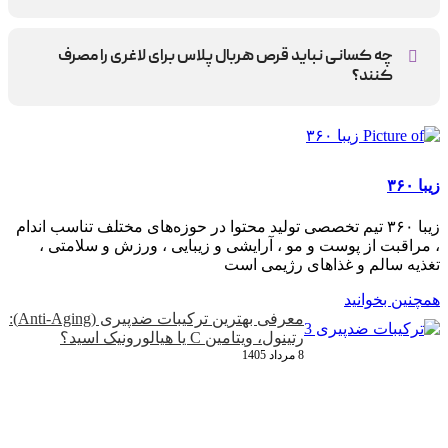
در ۵ روز اول، روزانه یک قرص نیم ساعت قبل از صبحانه با دو لیوان
آب مصرف شود. اگر کاهش اشتها حاصل نشد، از روز ششم مصرف
چه کسانی نباید قرص هربال پلاس برای لاغری را مصرف
به دو قرص افزایش یابد؛ یکی قبل از صبحانه و دیگری قبل یا چند
کنند؟
ساعت بعد از ناهار برای تقویت اثر مهار اشتها.
افراد زیر 18سال، زنان باردار و شیرده، افراد دارای فشار خون، قند و
بیماری های قلبی
زیبا ۳۶۰
زیبا ۳۶۰ تیم تخصصی تولید محتوا در حوزه‌های مختلف تناسب اندام
، مراقبت از پوست و مو ، آرایشی و زیبایی ، ورزش و سلامتی ،
تغذیه سالم و غذاهای رژیمی است
همچنین بخوانید
معرفی بهترین ترکیبات ضدپیری (Anti-Aging):
رتینول، ویتامین C یا هیالورونیک اسید؟
8 مرداد 1405