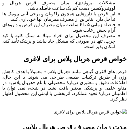
مشکلات تیروئیدی)، میان مصرف قرص هربال و
لووتیروکسین دست کم یک ساعت فاصله باشد.
این قرص با داروهایی همچون راکوتان و برخی آنتی بیوتیک ها
تداخل دارد. بنابراین از مصرف همزمان آنها خودداری کنید.
فاصله زمانی ۵ تا ۶ ساعته میان مصرف این قرص و داروهای
آرام بخش رعایت شود.
مصرف این محصول برای افراد مبتلا به سنگ کلیه یا کبد
چرب، تنها در صورتی که مشکل حاد نباشد و پزشک تأیید کند،
امکان پذیر است.
خواص قرص هربال پلاس برای لاغری
قرص های لاغری گیاهی مانند «هربال پلاس» معمولاً با هدف کاهش
وزن از طریق ترکیبات طبیعی طراحی می شوند.
با این حال،
اطلاعات دقیق و معتبری دربارهٔ محصولی با نام «هربال پلاس» در
منابع علمی و پزشکی معتبر یافت نشد.
در نتیجه، نمی توان با
اطمینان دربارهٔ نحوه عملکرد، اثربخشی یا ایمنی این محصول اظهار
نظر کرد.
مدت زمان مصرف قرص هربال پلاس