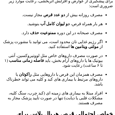
برای پیشگیری از عوارض و افزایش اثربخشی، رعایت موارد زیر
ضروری است:
مصرف روزانه بیش از
دو عدد قرص
مجاز نیست.
هر بار همراه قرص،
دو لیوان کامل آب
بنوشید.
مصرف صبحانه در این دوره
ممنوعیت حذف
دارد.
اگر رژیم غذایی تان محدود است، می توانید با مشورت پزشک
از
مولتی ویتامین ها
استفاده کنید.
در صورت مصرف داروهای خاص مثل لووتیروکسین، آنتی
بیوتیک ها یا داروهای آرام بخش، باید
فاصله زمانی مناسب
(۱
تا ۶ ساعت) رعایت شود.
مصرف همزمان این قرص با داروهایی مثل
راکوتان
یا
داروهای مرتبط با بیماری های کبد و کلیه می تواند خطرناک
باشد.
افراد مبتلا به بیماری های زمینه ای (کبد چرب، سنگ کلیه،
مشکلات قلبی یا دیابت) تنها در صورت تأیید پزشک مجاز به
مصرف هستند.
خواص احتمالی قرص هربال پلاس برای