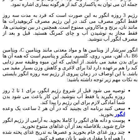
جمله آن می توان به پاکسازی کبد از هرگونه بیماری اشاره نمود.
رژیم 3 روزه انگور به این صورت است که فرد به مدت سه روز
فقط انگور مصرف می کند. در این رژیم مصرف کربوهیدرات ها
مانند نان، برنج و ماکارونی ممنوع است. همچنین در بین نوشیدنی ها،
فقط مجاز به نوشیدن آب و چای کمرنگ هستید. قبل و بعد از
مصرف انگور آب ننوشید.
انگور سرشار از ویتامین ها و مواد معدنی مانند ویتامین C، ویتامین
A، B6، آهن، مس، روی، کلسیم، منگنز و پتاسیم است که همه آن ها
برای بدن مفید می باشند. از آنجایی که این میوه وظیفه سم زدایی
کبد را هم برعهده دارد لذا برای لاغری و کاهش وزن بسیار مفید می
باشد. با این اوصاف در زمان پیروی از رژیم سه روزه انگور بایستی
به نکات مهم زیر توجه داشته باشید:
توصیه می شود قبل از شروع رژیم انگور، برای 1 تا 2 روز
روزه بگیرید یا فقط آب بنوشید. این کار باعث می شود بدن
شما آمادگی لازم برای این رژیم را پیدا کند.
سعی کنید برنامه ای بچینید که در آن هر 2 ساعت یک وعده
انگور
بخورید.
پوست و دانه های انگور را کاملا بجوید. به آرامی از رژیم انگور
خارج شوید. بلافاصله بعد از آن غذاهای متنوع نخورید.
چند روز غذای خام بخورید و عصرها به تدریج غذای پخته شده
را همراه با مقداری شیر یا نان مصرف کنید.