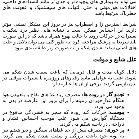
می تواند به بیماری های پیچیده تر و جدی تر مانند انسدادهای داخلی،
اختلالات هورمونی یا حتی التهاب های سیستمیک و عفونت های
خطرناک مرتبط باشد.
شرایط استرس زا و اضطراب نیز در بروز این مشکل نقشی مؤثر
دارند. این احساس ممکن است با نشانه هایی نظیر درد شکمی،
تغییرات در حرکات روده یا حالت تهوع همراه باشد که در این صورت
باید سریعاً به پزشک مراجعه کرد. به طور کلی می توان دلایل و علت
های اصلی سفت شدن شکم را به صورت زیر طبقه بندی نمود:
علل شایع و موقت
دلایل کوتاه مدت و قابل درمانی که باعث سفت شدن شکم می
شوند، اغلب به عواملی مانند رفتارهای روزمره یا تغییرات موقتی در
بدن بازمی گردند. برخی از آن ها عبارتند از:
تجمع گاز در روده ها:
مصرف زیاد غذاهای نفاخ یا بلعییدن هوا
هنگام غذا خوردن زمینه را برای بروز این عارضه در بدن به
وجود می آورد.
یبوست:
حرکات کند روده که منجر به فشردگی مدفوع در
دستگاه گوارش می شود اغلب موجب احساس فشار و
ناراحتی در ناحیه شکم می گردد.
پر خوری:
مصرف بیش از حد غذاهای سنگین و دیر هضم نیز
به نوبه خود باعث بزرگی و سفت شدن شکم می گردد.