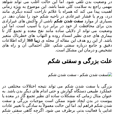
در وضعیت بدن تلقی شود. اما این حالت اغلب می تواند شواهد
مهمی راجع به سلامت کلی شما باشد. این موضوع به ویژه زمانی
اهمیت پیدا می کند که همراه با علائم ناراحت کننده دیگری مانند
درد، ورم یا فشار غیرعادی در ناحیه شکم خود را نشان دهد. در
بسیاری از موارد
سفت شدن شکم
ناشی از واکنش های غیرارادی
بدن برای محافظت از خود در برابر درد یا آسیب است. اما این
وضعیت می تواند از دلایلی ساده مانند نفخ معده و تجمع گاز تا
بیماری های جدی نظیر انسداد روده و التهاب های خطرناک متغیر
باشد. از این رو هدف این مقاله از مجله ی
زیبا 360
ارائه اطلاعات
دقیق و جامع درباره سفتی شکم، علل احتمالی آن و راه های
تشخیص و درمان این مشکل است.
علت بزرگی و سفتی شکم
بزرگی یا سفت شدن شکم می تواند نتیجه اختلالات مختلفی در
عملکرد طبیعی دستگاه گوارش و حتی اندام های دیگر بدن باشد. به
عنوان مثال زمانی که مشکلات ساده ای نظیر تجمع گاز در معده یا
یبوست در بدن ایجاد شوند ممکن است موجبات بزرگی و سفت
شدن شکم فراهم آید. اما این حالت معمولاً به سادگی با تغییر عادات
غذایی یا فعالیت بدنی برطرف می شود. اگرچه گاهی سفتی شکم