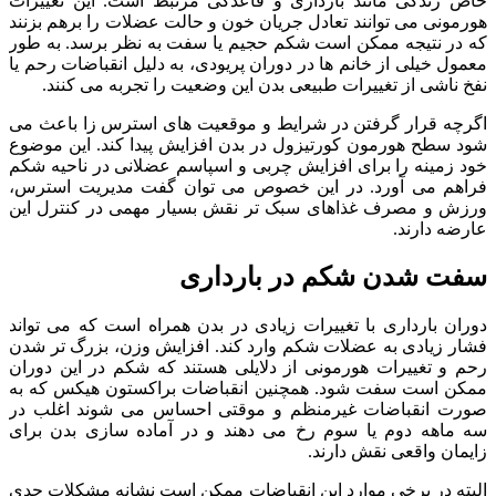
خاص زندگی مانند بارداری و قاعدگی مرتبط است. این تغییرات
هورمونی می توانند تعادل جریان خون و حالت عضلات را برهم بزنند
که در نتیجه ممکن است شکم حجیم یا سفت به نظر برسد. به طور
معمول خیلی از خانم ها در دوران پریودی، به دلیل انقباضات رحم یا
نفخ ناشی از تغییرات طبیعی بدن این وضعیت را تجربه می کنند.
اگرچه قرار گرفتن در شرایط و موقعیت های استرس زا باعث می
شود سطح هورمون کورتیزول در بدن افزایش پیدا کند. این موضوع
خود زمینه را برای افزایش چربی و اسپاسم عضلانی در ناحیه شکم
فراهم می آورد. در این خصوص می توان گفت مدیریت استرس،
ورزش و مصرف غذاهای سبک تر نقش بسیار مهمی در کنترل این
عارضه دارند.
سفت شدن شکم در بارداری
دوران بارداری با تغییرات زیادی در بدن همراه است که می تواند
فشار زیادی به عضلات شکم وارد کند. افزایش وزن، بزرگ تر شدن
رحم و تغییرات هورمونی از دلایلی هستند که شکم در این دوران
ممکن است سفت شود. همچنین انقباضات براکستون هیکس که به
صورت انقباضات غیرمنظم و موقتی احساس می شوند اغلب در
سه ماهه دوم یا سوم رخ می دهند و در آماده سازی بدن برای
زایمان واقعی نقش دارند.
البته در برخی موارد این انقباضات ممکن است نشانه مشکلات جدی