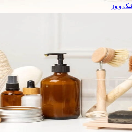
شک و وز