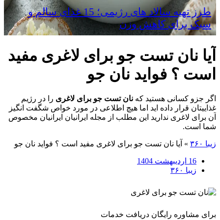
طرز تهیه سالاد های رژیمی؛ 15 غذای سالم و
سبک برای کاهش وزن
آیا نان تست جو برای لاغری مفید
است ؟ فواید نان جو
اگر جزو کسانی هستید که
نان تست جو برای لاغری
را در رژیم
غذاییتان قرار داده اید اما هیچ اطلاعی در مورد خواص شگفت انگیز
آن برای لاغری ندارید این مطلب از مجله ایرانیان ایرانیان مخصوص
شما است.
زیبا ۳۶۰
»
آیا نان تست جو برای لاغری مفید است ؟ فواید نان جو
16 اردیبهشت 1404
زیبا ۳۶۰
برای مشاوره رایگان دریافت خدمات