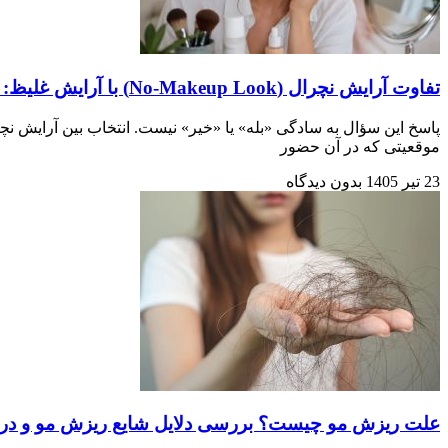
تفاوت آرایش نچرال (No-Makeup Look) با آرایش غلیظ: ترفند های حرفه‌ای
پاسخ این سؤال به سادگی «بله» یا «خیر» نیست. انتخاب بین آرایش ن
موقعیتی که در آن حضور
23 تیر 1405
بدون دیدگاه
علت ریزش مو چیست؟ بررسی دلایل شایع ریزش مو و درم