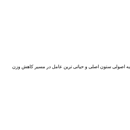
 تصور می‌کنیم کاهش وزن تنها با «کم خوردن» یا «گرسنگی کشیدن» ممکن است، اما حقیقت این است که در متد زیبا 360، تغذیه اصولی ستون اصلی و حیاتی‌ ترین عامل در مسیر کاهش وزن