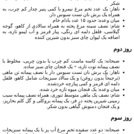
شکر
ناهار: یک عدد تخم مرغ نیمرو با کمی پنیر چدار کم چرب، به
همراه یک برش نان تست سبوس دار.
میان وعده: حدود ۱۵ عدد بادام خام
شام: نصف سینه مرغ پخته به همراه سالادی از کاهو، گوجه
گیلاسی، فلفل دلمه ای رنگی، پیاز قرمز و آب لیمو تازه، به
اضافه یک لیوان چای سبز بدون شیرین کننده
روز دوم
صبحانه: یک کاسه ماست کم چرب یا بدون چربی، مخلوط با
نصف پیمانه توت تازه، + یک فنجان چای سبز ساده.
ناهار: یک برش نان تست سبوس دار با نصف پیمانه تن ماهی
(ترجیحاً بدون روغن) و یک سالاد سبزیجات شامل کاهو، فلفل
دلمه ای قرمز و کمی پیازچه خردشده.
میان وعده: یک فنجان میوه تازه خرد شده.
شام: نصف یک ماهی متوسط تنوری، همراه نصف پیمانه سیب
زمینی شیرین پخته در فر، یک پیمانه بروکلی و گل کلم بخارپز،
و یک فنجان دمنوش گیاهی بدون شکر.
روز سوم
صبحانه: دو عدد سفیده تخم مرغ آب پز با یک پیمانه سبزیجات