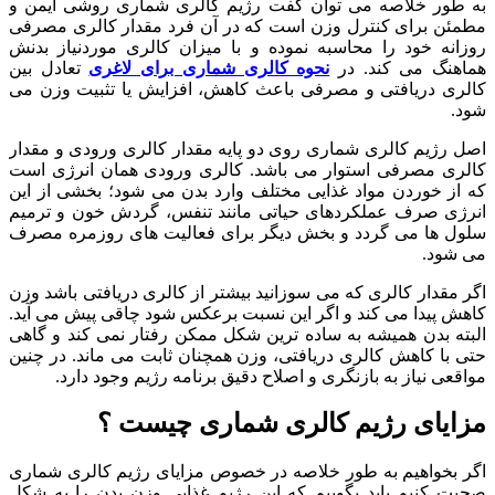
به طور خلاصه می توان گفت رژیم کالری شماری روشی ایمن و
مطمئن برای کنترل وزن است که در آن فرد مقدار کالری مصرفی
روزانه خود را محاسبه نموده و با میزان کالری موردنیاز بدنش
هماهنگ می کند. در
نحوه کالری شماری برای لاغری
تعادل بین
کالری دریافتی و مصرفی باعث کاهش، افزایش یا تثبیت وزن می
شود.
اصل رژیم کالری شماری روی دو پایه مقدار کالری ورودی و مقدار
کالری مصرفی استوار می باشد. کالری ورودی همان انرژی است
که از خوردن مواد غذایی مختلف وارد بدن می شود؛ بخشی از این
انرژی صرف عملکردهای حیاتی مانند تنفس، گردش خون و ترمیم
سلول ها می گردد و بخش دیگر برای فعالیت های روزمره مصرف
می شود.
اگر مقدار کالری که می سوزانید بیشتر از کالری دریافتی باشد وزن
کاهش پیدا می کند و اگر این نسبت برعکس شود چاقی پیش می آید.
البته بدن همیشه به ساده ترین شکل ممکن رفتار نمی کند و گاهی
حتی با کاهش کالری دریافتی، وزن همچنان ثابت می ماند. در چنین
مواقعی نیاز به بازنگری و اصلاح دقیق برنامه رژیم وجود دارد.
مزایای رژیم کالری شماری چیست ؟
اگر بخواهیم به طور خلاصه در خصوص مزایای رژیم کالری شماری
صحبت کنیم باید بگوییم که این رژیم غذایی وزن بدن را به شکل