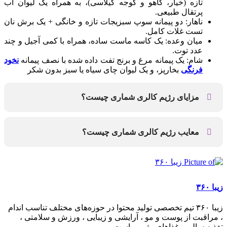
تازه (خیار، کاهو و گوجه گیلاسی)، به همراه یک لیوان آب
پرتقال طبیعی.
ناهار: دو پیمانه سوپ سبزیجات تازه و خانگی + یک برش نان
تست غلات کامل.
میان وعده: یک کاسه ماست ساده، همراه با کمی آجیل و چند
عدد توت.
شام: یک پیمانه مرغ و برنج تفت داده شده با نصف پیمانه
نخود
فرنگی
بخارپز، و یک لیوان چای سیاه یا سبز بدون شکر
مزایای رژیم کالری شماری چیست؟
کالری شماری باعث شناخت دقیق کالری خوراکی‌ها و از بین
رفتن باورهای اشتباه می‌شود. این روش روند کاهش وزن را با
معایب رژیم کالری شماری چیست؟
ایجاد کسری کالری تسهیل کرده و پس از رسیدن به وزن
دلخواه، به تثبیت آن کمک می‌کند. همچنین اپلیکیشن‌ها و
معایب رژیم کالری شماری شامل ایجاد وسواس و اختلالات
ابزارهای آنلاین محاسبه کالری را ساده و در هر موقعیتی
خوردن، بی‌توجهی به کیفیت غذا، عادت کردن بدن و توقف
امکان‌پذیر می‌سازند.
کاهش وزن، و خطرناک بودن برای افراد با بیماری‌های خاص
است.
زیبا ۳۶۰
زیبا ۳۶۰ تیم تخصصی تولید محتوا در حوزه‌های مختلف تناسب اندام
، مراقبت از پوست و مو ، آرایشی و زیبایی ، ورزش و سلامتی ،
تغذیه سالم و غذاهای رژیمی است