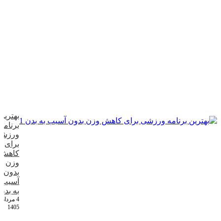
بهترین
برنامه
ورزش
برای
کاهش
وزن
بدون
آسیب
به بدن
4 مرداد
1405