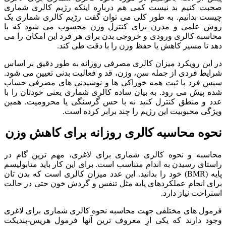
صحبت کنیم بد نیست کمی هم درباره اینکه رژیم کالری شماری
چیست بدانیم. به طور کلی می توان گفت رژیم کالری شماری یک
روش علمی و مدرن برای کنترل وزن محسوب می شود که با
محاسبه کالری ورودی و خروجی بدن برای هر فرد این امکان را می
دهد تا مسیر کاهش یا حفظ وزن را با دقت طی کند.
در این رویکرد میزان کالری مصرفی روزانه به طور دقیق بر اساس
شرایط فردی از جمله سن، وزن، قد و فعالیت بدنی تعیین می شود.
سپس فرد با ثبت همه خوراکی ها و نوشیدنی های مصرفی حساب
شده پیش می رود. به بیان ساده کالری شماری یعنی خودتان را با
عدد و منطق کنترل کنید نه با حس گرسنگی یا محرومیت. همین
ویژگی محبوبیت این رژیم را چند برابر کرده است.
نحوه محاسبه کالری روزانه برای کاهش وزن
محاسبه و نحوه کالری شماری برای لاغری، مهم ترین گام در
راستای رسیدن به اندام متناسب است. برای این کار باید متابولیسم
پایه (BMR) خود را بدانید. این عدد میزان کالری است که بدن تان
برای انجام عملکردهای پایه مثل تنفس و گردش خون حتی در حالت
استراحت نیاز دارد.
فرمول های مختلفی جهت محاسبه نحوه کالری شماری برای لاغری
وجود دارند که یکی از معروف ترین آنها فرمول هریس-بندیکت