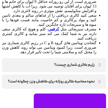
ضروری است. از این رو روزانه حداقل 9 لیوان برای خانم ها و
13 لیوان برای آقایان توصیه می شود. زیرا آب با کاهش اشتها
و افزایش متابولیسم، نقش موثری در روند لاغری دارد.
سعی کنید کالری دریافتی را از غذاهای سالم و مغذی تامین
کنید و مواد پرکالری و کم خاصیت مانند فست فودها را با
میوه ها و سبزیجات تازه جایگزین کنید.
مصرف سبزیجاتی مثل
کرفس
، کلم و هویج که کالری منفی
دارند نیز به شما کمک می کند سیر بمانید و کالری کمتری
دریافت کنید.
گنجاندن ویتامین های گروه B و C در رژیم کالری شماری نیز
ضروری است. زیرا کمبود ویتامین می تواند روند کاهش وزن
را مختل کند و سلامتی شما را تحت تاثیر قرار دهد.
رژیم کالری شماری چیست؟
رژیم کالری شماری روشی علمی برای کنترل وزن است که با محاسبه
دقیق کالری مصرفی بر اساس ویژگی‌های فردی مانند سن، وزن و
نحوه محاسبه کالری روزانه برای کاهش وزن چگونه است؟
میزان فعالیت، به فرد کمک می‌کند وزن خود را کاهش دهد یا
حفظ کند. در این روش، فرد با ثبت کالری مواد غذایی، روند رژیم را با
برای لاغری، ابتدا باید متابولیسم پایه (BMR) را با فرمول‌هایی مثل
دقت و منطق پیش می‌برد، نه با محرومیت یا احساس گرسنگی، که
هریس-بندیکت محاسبه کرد. سپس با در نظر گرفتن سطح
همین باعث محبوبیت آن شده است.
فعالیت، کالری موردنیاز روزانه مشخص می‌شود تا برنامه لاغری
دقیق و هدفمند تنظیم شود.