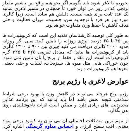
بخوریم تا لاغر شوید باید بگوییم اگر بخواهیم واقع بین باشیم مقدار
برنجی که در روز می توان خورد تا همچنان در مسیر لاغری بمانید
یک عدد ثابت برای همه نیست. دلیلش هم ساده است. زیرا کالری
مورد نیاز هر فرد با توجه به سن، جنسیت، میزان فعالیت و حتی
هدف کاهش یا حفظ وزن متفاوت خواهد بود.
به طور کلی توصیه کارشناسان تغذیه این است که کربوهیدرات ها
بین ۴۵ تا ۶۵ درصد انرژی روزانه را تأمین کنند. یعنی اگر روزانه
حدود ۲۰۰۰ کالری دریافت می کنید چیزی بین ۹۰۰ تا ۱۳۰۰ کالری
باید از کربوهیدرات ها بیاید؛ که معادل تقریبی ۲۲۵ تا ۳۲۵ گرم
کربوهیدرات است. این مقدار فقط از برنج یا نان تأمین نمی شود.
چون خوراکی هایی مثل میوه ها، سبزیجات، لبنیات و حتی بعضی
مغزها هم کربوهیدرات دارند.
عوارض لاغری با رژیم برنج
رژیم برنج هرچند می تواند در کاهش وزن یا بهبود برخی شرایط
سلامتی نتیجه بخش باشد اما باید بدانید که این برنامه غذایی
محدودیت های زیادی دارد و ممکن است اثرات ناخوشایندی روی
بدن بگذارد.
از مهم ترین مشکلات احتمالی آن می توان به کمبود برخی مواد
مغذی، افت سطح انرژی و
احساس مداوم گرسنگی
اشاره کرد.