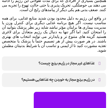
همچنین بسیاری از افرادی که برای مدت طولانی این رژیم را ادامه
می دهند بی حوصلگی، تحریک پذیری یا حتی حالت تهوع را تجربه می
کنند. ضعف بدنی هم یکی دیگر از پیامدهای رایج آن است.
در واقع این رژیم به دلیل محدود بودن شدید منابع غذایی، برای همه
مناسب نیست. اگر هیچ برنامه غذایی دیگری برای کنترل وزن یا
مدیریت بیماری ها برایتان مؤثر نباشد شاید زیر نظر پزشک بتوانید آن
را امتحان کنید. اما اگر تنها به دنبال یک رژیم متعادل برای لاغری
هستید گزینه های متنوع تر و پایدارتر می توانند انتخاب های بهتری
باشند. در هر صورت پیش از هر تصمیم حتماً با پزشک یا متخصص
تغذیه مشورت کنید تا از ایمنی و تناسب آن با شرایط بدنیتان مطمئن
شوید.
غذاهای غیر مجاز در رژیم برنج چیست؟
خوراکی های شور، فرآوری شده و پرچرب، همچنین الکل، شیرینی
ها، انواع دسر و نوشیدنی های شیرین ممنوع است.
در رژیم برنج مجاز به خوردن چه غذاهایی هستیم؟
مجاز به مصرف میوه و سبزی، لبنیات و گوشت کم چرب، ماهی و
پروتئین هستید.