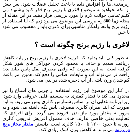
ریزمغذی ها را افزایش داده یا باعث تحلیل عضلات شود. پس بیش
از آنکه بخواهید به موضوع لاغری با رژیم برنج فکر کنید پیشنهاد می
کنیم تمامی جوانب لازم را مورد بررسی قرار دهید. در این مقاله از
مجله
زیبا 360
به بررسی این موضوع می پردازیم که آیا استفاده از
رژیم برنج واقعاً راهکار مناسبی برای لاغری پایدار محسوب می شود
یا خیر.
لاغری با رژیم برنج چگونه است ؟
به طور کلی باید بدانید که فرایند لاغری با رژیم برنج بر پایه کاهش
دریافت سدیم و حذف یا محدود کردن خوراکی های شور شکل
گرفته است. به این صورت که وقتی مصرف نمک پایین بیاید بدن
راحت تر می تواند آب و مایعات اضافی را دفع کند. همین امر باعث
کم شدن وزن ناشی از آب ذخیره شده در بدن می شود.
در کنار این موضوع این رژیم استفاده از چربی های اشباع را نیز
محدود می کند تا فشار کمتری به سیستم قلبی عروقی وارد شود.
زیرا برنامه غذایی آن بر اساس شمارش کالری پیش می رود. به این
صورت که ابتدا میزان کالری مصرفی پایین نگه داشته می شود و به
مرور به مقدار مورد نیاز بدن افزوده می گردد. برای افرادی که
فعالیت بدنی خاصی ندارند، هدف معمول افزایش تدریجی کالری
روزانه تا حدود ۱۲۰۰ تا ۱۵۰۰ کالری است. دانستن
مقدار مجاز برنج
در رژیم
می تواند به کاهش وزن کمک زیادی کند.