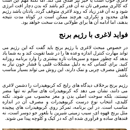
لاغری خوب است یا خیر نیز صدق می کند. اما نکته مهم این است
که کالری مصرفی تان نه آن قدر کم باشد که بدن دچار افت انرژی
شود و نه آن قدر زیاد که روند لاغری متوقف گردد. یادتان باشد رژیم
های محدود و تکراری، هرچند ممکن است در کوتاه مدت نتیجه
بدهند، اما ادامه آن ها برای طولانی مدت سخت خواهد بود.
فواید لاغری با رژیم برنج
در خصوص مبحث لاغری با رژیم برنج باید گفت که این رژیم می
تواند مهارت کنترل اندازه وعده ها را در شما تقویت کند و به شما یاد
بدهد که چطور میوه و سبزیجات تازه بیشتری را وارد برنامه روزانه
کنید. برای کسانی که به دلیل مشکلات قلبی یا فشار خون نیاز به
کاهش مصرف چربی و نمک دارند، این روش می تواند بسیار مناسب
باشد.
رژیم برنج برخلاف دیدگاه های رایج که کربوهیدرات را دشمن لاغری
می دانند، نشان می دهد که کربوهیدرات های سالم نه تنها مضر
نیستند، بلکه سوخت اصلی بدن و مغز محسوب می شوند. نکته
کلیدی، انتخاب نوع درست کربوهیدرات و مصرف آن در اندازه
مناسب است. در این برنامه، تمرکز روی کربوهیدرات های پیچیده
مثل برنج قهوه ای، سیب زمینی شیرین یا بلغور جو دوسر است، نه
قندهای ساده و فرآوری شده ای که در کیک و کلوچه پیدا می شوند.