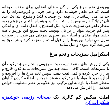
بوریتوی تخم مرغ یکی از گزینه های انتخابی برای وعده صبحانه
است که هم طعم خوشایند دارد و هم چربی و کربوهیدرات را به
حداقل می رساند. برای تهیه این صبحانه لذیذ و متنوع ابتدا یک عدد
نان ترتیلا گندم سبوس دار انتخاب کنید و همراه با تخم مرغ هم زده،
مقدار دلخواهی سبزیجات تازه مثل اسفناج یا فلفل دلمه ای و اندکی
پنیر کم چرب، مواد را بر نان بپیچید. پخت سریع این بوریتو باعث
حفظ مواد مغذی و ایجاد حس سیری طولانی می شود. در صورت
تمایل می توانید بوریتوها را از قبل آماده و منجمد کنید و هر صبح به
سرعت گرم نموده و میل نمایید.
اسکرامبل سبزیجات و تخم مرغ
یکی از روش های متنوع تهیه صبحانه رژیمی با تخم مرغ، ترکیب آن
با سبزیجات است. کافی است چند نوع سبزیجات مانند کدو، قارچ و
پیاز را خرد کرده و کمی تفت دهید، سپس تخم مرغ ها را افزوده و
اجازه دهید تا مواد با هم ترکیب شوند. همچنین اضافه کردن گیاهان
معطر خشک یا تازه به این ترکیب نیز علاوه بر عطر مطلوب، خواص
سلامتی را افزایش می دهد.
املت میکس کم کالری یک
صبحانه رژیمی خوشمزه
شکم آب کن