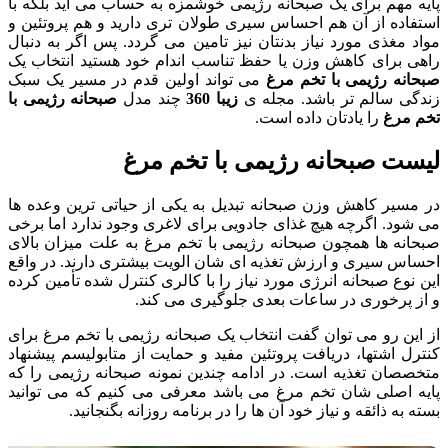
پایه مهم برای یک صبحانه رژیمی خوشمزه به حساب می آید بلکه با
استفاده از آن هم احساس سیری طولان تری دارید و هم پروتئین و
مواد مغذی مورد نیاز بدنتان نیز تامین می گردد. پس اگر به دنبال
راهی برای کاهش وزن یا حفظ تناسب اندام خود هستید انتخاب یک
صبحانه رژیمی با تخم مرغ
می تواند اولین قدم در مسیر یک سبک
زندگی سالم تر باشد. مجله ی
زیبا 360
چند مدل
صبحانه رژیمی با
تخم مرغ
را یادتان داده است.
لیست صبحانه رژیمی با تخم مرغ
در مسیر کاهش وزن صبحانه تبدیل به یکی از حیاتی ترین وعده ها
می شود. اگرچه هیچ غذای جادویی برای لاغری وجود ندارد اما برخی
صبحانه ها همچون صبحانه رژیمی با تخم مرغ به علت میزان بالای
احساس سیری و ارزش تغذیه ای شان الویت بیشتری دارند. در واقع
این نوع صبحانه انرژی مورد نیاز را با کالری کنترل شده تأمین کرده
و از پرخوری در ساعات بعدی جلوگیری می کند.
از این رو می توان گفت انتخاب یک صبحانه رژیمی با تخم مرغ برای
کنترل اشتها، دریافت پروتئین مفید و حمایت از متابولیسم پیشنهاد
متخصصان تغذیه است. در ادامه چندین نمونه صبحانه رژیمی را که
پایه اصلی شان تخم مرغ می باشد معرفی می کنیم که می توانید
بسته به ذائقه و نیاز خود آن ها را در برنامه روزانه بگنجانید.