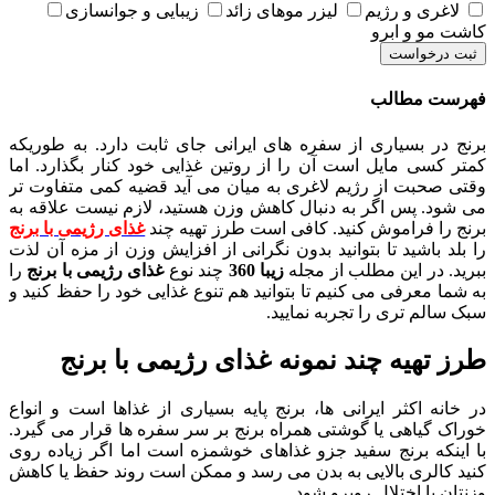
لاغری و رژیم
لیزر موهای زائد
زیبایی و جوانسازی
کاشت مو و ابرو
ثبت درخواست
فهرست مطالب
برنج در بسیاری از سفره های ایرانی جای ثابت دارد. به طوریکه
کمتر کسی مایل است آن را از روتین غذایی خود کنار بگذارد. اما
وقتی صحبت از رژیم لاغری به میان می آید قضیه کمی متفاوت تر
می شود. پس اگر به دنبال کاهش وزن هستید، لازم نیست علاقه به
برنج را فراموش کنید. کافی است طرز تهیه چند
غذای رژیمی با برنج
را بلد باشید تا بتوانید بدون نگرانی از افزایش وزن از مزه آن لذت
ببرید. در این مطلب از مجله
زیبا 360
چند نوع
غذای رژیمی با برنج
را
به شما معرفی می کنیم تا بتوانید هم تنوع غذایی خود را حفظ کنید و
سبک سالم تری را تجربه نمایید.
طرز تهیه چند نمونه غذای رژیمی با برنج
در خانه اکثر ایرانی ها، برنج پایه بسیاری از غذاها است و انواع
خوراک گیاهی یا گوشتی همراه برنج بر سر سفره ها قرار می گیرد.
با اینکه برنج سفید جزو غذاهای خوشمزه است اما اگر زیاده روی
کنید کالری بالایی به بدن می رسد و ممکن است روند حفظ یا کاهش
وزنتان با اختلال روبرو شود.