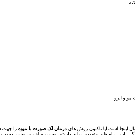
مو و ابرو
وال اینجا است آیا تاکنون روش های
درمان لک صورت با میوه
را جهت سف
تیرگی باشد. راه های متعددی برای داشتن پوست صاف و روشن وجود دار