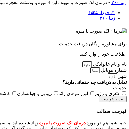
زیبا ۳۶۰
»
درمان لک صورت با میوه ؛ این 3 میوه با پوستت معجزه میکنه
21 خرداد 1404
زیبا ۳۶۰
برای مشاوره رایگان دریافت خدمات
اطلاعات خود را وارد کنید
نام و نام خانوادگی
شماره موبایل
شهر
تمایل به دریافت چه خدماتی دارید؟
خدمات
لاغری و رژیم
لیزر موهای زائد
زیبایی و جوانسازی
کاشت 
ثبت درخواست
فهرست مطالب
حتما شما هم در مورد
درمان لک صورت با میوه
زیاد شنیده اید اما س
چهره زمانی نمود پیدا می کند که پوستمان عاری از هر گونه لک و 