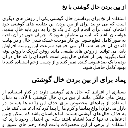
از بین بردن خال گوشتی با نخ
استفاده از نخ برای برداشتن خال گوشتی یکی از روش های دیگری
است که می توانید برای از بین بردن این ضایعه های گوشتی خود
امتحان کنید. برای انجام این کار یک نخ را به دور پایه خال ببندید.
هواستان باشد که بایستی مطمئن شوید که جریان خون در آن ناحیه
به طور کامل قطع شود. این کار موجب خشک شدن خال و در نهایت
افتادن آن خواهد شد. اگر می خواهید سرعت این پروسه افزایش
یابد، می توانید از روغن های طبیعی مانند روغن کرچک یا روغن پونه
کمک بگیرید. پس از افتادن خال بهتر است ناحیه ای را که خال در آن
بوده با یک ضدعفونی کننده تمیز کنید و از چسب زخم استفاده کنید تا
بهبود کامل حاصل شود.
پماد برای از بین بردن خال گوشتی
بسیاری از افرادی که خال های گوشتی دارند در کنار استفاده از
روش های خانگی مانند از بین بردن خال گوشتی با لاک، به دنبال
استفاده از پمادهای مخصوص برای حذف این زائده ها هستند. در
بازار می توان انواع پمادها و کرم ها را پیدا کرد که ادعا می کنند قادر
به حذف خال های گوشتی هستند. اما هواستان باشد که ممکن چنین
ادعاهایی نه تنها کاملا اشتباه باشند بلکه این احتمال وجود دارند که
استفاده از برخی از این محصولات باعث ایجاد زخم های عمیق و