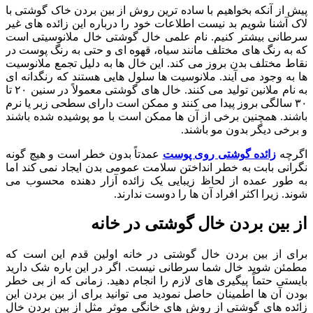
پیش از آنکه بخواهیم با ساده ترین روش از بین بردن خاک گوشتی با
لاک آشنا شویم بد نیست اطلاعات خود را درباره این زائده های غیر
سرطانی بیشتر کنیم. نام علمی خال گوشتی خال ملانوسیتی است
که به رنگ های مختلف مانند سیاه، قهوه ای و حتی به رنگ پوست در
نقاط مختلف بدن بروز می کند. این خال ها به دلیل تجمع ملانوسیت
ها به وجود می آیند. ملانوسیت ها سلول هایی هستند که رنگدانه ای
به نام ملانین تولید می کنند. خال های گوشتی معمولاً در سنین ۲۰ تا
۳۰ سالگی بروز پیدا می کنند و ممکن است دارای سطحی زبر یا نرم
باشند. همچنین برخی از آن ها ممکن است با مو پوشیده شده باشند
و برخی دیگر بدون مو باشند.
اگرچه
زائده گوشتی روی پوست
عمدتاً بدون خطر است و هیچ گونه
نگرانی بابت به خطر انداختن سلامت عمومی بدن ایجاد نمی کند اما
به طور عمده از لحاظ زیبایی یک زائده آزار دهنده محسوب می
شوند. زیرا اکثر افراد آن ها را دوست ندارند.
از بین بردن خال گوشتی در خانه
برای از بین بردن خال گوشتی در خانه اولین قدم این است که
مطمئن شوید خال شما سرطانی نیست. اگر در این باره شک دارید
بایستی حتماً پیگیری های لازم را انجام دهید. زمانی که از بی خطر
بودن آن ها اطمینان حاصل نمودید می توانید برای از بین بردن این
زائده های گوشتی از روش های خانگی موثر مثل از بین بردن خال