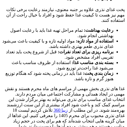
پخت غذای نذری علاوه بر جنبه معنوی، نیازمند رعایت برخی نکات
مهم نیز هست تا کیفیت غذا حفظ شود و افراد با خیال راحت از آن
استفاده کنند.
رعایت بهداشت:
تمام مراحل تهیه غذا باید با رعایت اصول
بهداشتی انجام شود.
استفاده از مواد تازه:
مواد اولیه تازه و با کیفیت باعث می‌شود
غذای نذری طعم بهتری داشته باشد.
برنامه‌ ریزی برای تعداد نفرات:
قبل از شروع پخت باید تعداد
تقریبی افراد مشخص شود.
بسته‌ بندی مناسب غذا:
استفاده از ظروف مناسب باعث
می‌شود غذا راحت‌تر توزیع شود.
زمان‌ بندی پخت:
غذا باید در زمانی پخته شود که هنگام توزیع
هنوز گرم و تازه باشد.
غذا های نذری بخش مهمی از مراسم‌ های ماه محرم هستند و نقش
مهمی در ایجاد همدلی و مشارکت اجتماعی میان مردم دارند.
انتخاب غذای مناسب برای نذری می‌تواند به بهتر برگزار شدن این
مراسم کمک کند و باعث شود افراد بیشتری از این سنت ارزشمند
بهره‌مند شوند. در این مطلب از
زیبا 360
تلاش کردیم لیست 18
غذای نذری محبوب برای محرم 1405 را معرفی کنیم. این غذاها از
میان گزینه‌ هایی انتخاب شده‌اند که هم برای پخت در حجم زیاد
مناسب هستند و هم بیشتر مردم آن‌ها را دوست دارند. شما