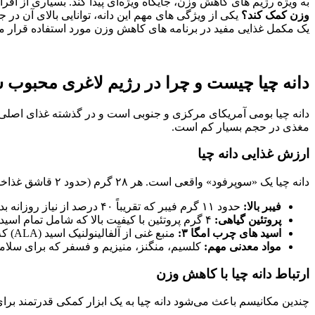
به‌ ویژه رژیم‌ های کاهش وزن، جایگاه ویژه‌ای پیدا کند. بسیاری از 
وزن کمک کند؟
یکی از ویژگی‌ های مهم این دانه، توانایی بالای آن د
یک مکمل غذایی مفید در برنامه‌ های کاهش وزن مورد استفاده قرار می
دانه چیا چیست و چرا در رژیم لاغری محبوب
دانه چیا بومی آمریکای مرکزی و جنوبی است و در گذشته غذای اصلی تمد
مغذی در حجم بسیار کم است.
ارزش غذایی دانه چیا
دانه چیا یک «سوپرفود» واقعی است. هر ۲۸ گرم (حدود ۲ قاشق غذاخوری) از این دانه شامل موارد زیر است:
فیبر بالا:
حدود ۱۱ گرم فیبر که تقریباً ۴۰ درصد از نیاز روزانه بدن را تأمین می‌کند.
پروتئین گیاهی:
۴ گرم پروتئین با کیفیت بالا که شامل تمام اسید های آمینه ضروری است.
اسید های چرب امگا ۳:
منبع غنی از آلفالینولنیک اسید (ALA) که برای سلامت قلب و کاهش التهاب حیاتی است.
مواد معدنی مهم:
کلسیم، منگنز، منیزیم و فسفر که برای سلام
ارتباط دانه چیا با کاهش وزن
چندین مکانیسم باعث می‌شود دانه چیا به یک ابزار کمکی قدرتمند برای