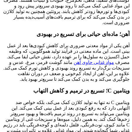
گوشت‌های سفید، ماهی، تخم‌مرغ، حبوبات و لبنیات هستند. مصرف
این مواد غذایی کمک می‌کند تا روند بهبودی سریع‌تر پیش رود و
کبودی‌ها و تورم‌ها زودتر کاهش یابند. پروتئین همچنین به تولید کلاژن
در بدن کمک می‌کند که برای ترمیم بافت‌های آسیب‌دیده بسیار
ضروری است.
آهن؛ ماده‌ای حیاتی برای تسریع در بهبودی
آهن یکی از مواد معدنی ضروری برای کاهش کبودی‌ها بعد از عمل
بینی است. این ماده معدنی در فرآیند تولید هموگلوبین، که وظیفه
حمل اکسیژن به سلول‌ها را بر عهده دارد، نقش حیاتی ایفا می‌کند.
مصرف
مواد غذایی حاوی آهن
مانند گوشت قرمز، مرغ، عدس و
سبزیجات برگ‌دار به تسریع روند بهبودی و کاهش تورم کمک می‌کند.
علاوه بر این، آهن از ایجاد کم‌خونی و ضعف در دوران نقاهت
جلوگیری می‌کند و به بدن کمک می‌کند تا سریع‌تر بهبود یابد.
ویتامین C؛ تسریع در ترمیم و کاهش التهاب
ویتامین C نه تنها به تولید کلاژن کمک می‌کند، بلکه خواص ضد
التهابی دارد که به رفع کبودی بعد از عمل بینی کمک می‌کند. این
ویتامین می‌تواند به تسریع در روند ترمیم بافت‌ها و بهبود سریع‌تر
زخم‌ها کمک کند. به همین دلیل، میوه‌ها و سبزیجات غنی از ویتامین
C مانند کیوی، توت‌فرنگی، فلفل دلمه‌ای و گوجه‌فرنگی باید در رژیم
غذایی شما گنجانده شوند. این مواد غذایی علاوه بر تأثیرات مثبت بر