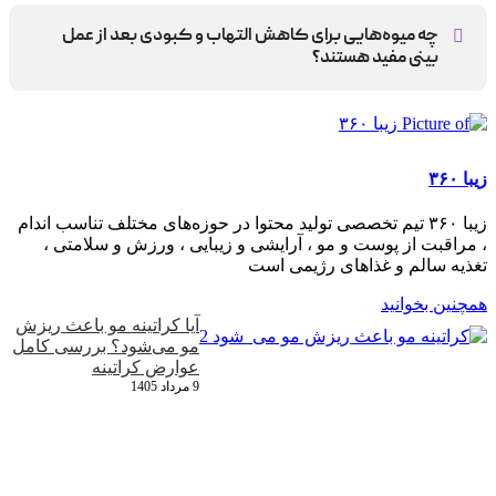
غذاهای چرب، الکل، نمک زیاد و قند تصفیه‌شده می‌توانند تورم و
التهاب را افزایش دهند و روند بهبودی را کند کنند.
چه میوه‌هایی برای کاهش التهاب و کبودی بعد از عمل
بینی مفید هستند؟
مرکبات مانند پرتقال و لیمو، و همچنین کیوی و توت‌فرنگی که
سرشار از ویتامین C هستند، می‌توانند به تسریع فرآیند ترمیم و
کاهش التهاب کمک کنند.
زیبا ۳۶۰
زیبا ۳۶۰ تیم تخصصی تولید محتوا در حوزه‌های مختلف تناسب اندام
، مراقبت از پوست و مو ، آرایشی و زیبایی ، ورزش و سلامتی ،
تغذیه سالم و غذاهای رژیمی است
همچنین بخوانید
آیا کراتینه مو باعث ریزش
مو می‌شود؟ بررسی کامل
عوارض کراتینه
9 مرداد 1405