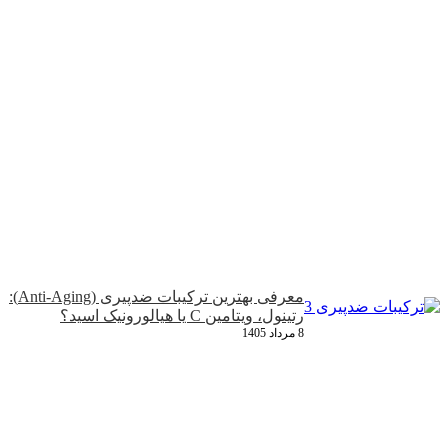
معرفی بهترین ترکیبات ضدپیری (Anti-Aging):
رتینول، ویتامین C یا هیالورونیک اسید؟
8 مرداد 1405