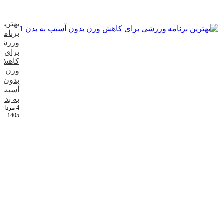
بهترین
برنامه
ورزش
برای
کاهش
وزن
بدون
آسیب
به بدن
4 مرداد
1405