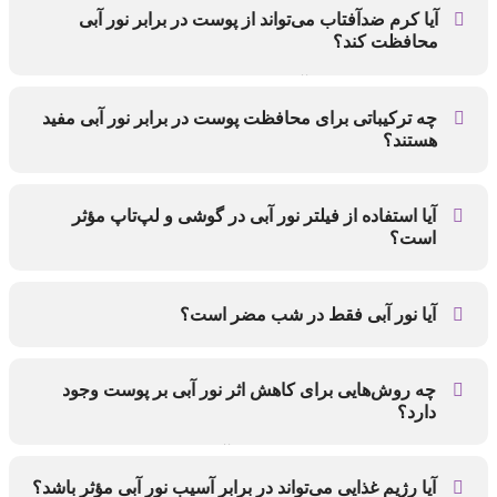
ملانین و در نتیجه تیرگی، لک‌های پوستی و تغییر رنگ غیر
آیا کرم ضدآفتاب می‌تواند از پوست در برابر نور آبی
یکنواخت در سطح پوست شود.
محافظت کند؟
بسیاری از کرم‌های ضدآفتاب فقط در برابر اشعه‌های UVA و
UVB محافظت می‌کنند. برای مقابله با نور آبی باید از
چه ترکیباتی برای محافظت پوست در برابر نور آبی مفید
ضدآفتاب‌هایی استفاده کنید که حاوی اکسید آهن، زینک اکساید
هستند؟
یا ترکیبات آنتی‌اکسیدانی قوی باشند.
ویتامین C، نیاسینامید، رتینول، عصاره جلبک دریایی، و
آنتی‌اکسیدان‌هایی مانند رزمارینیک اسید و پلی‌فنول‌ها می‌توانند
آیا استفاده از فیلتر نور آبی در گوشی و لپ‌تاپ مؤثر
اثرات مضر نور آبی را کاهش داده و از پیری زودرس پوست
است؟
جلوگیری کنند.
بله، استفاده از فیلترهای نرم‌افزاری یا عینک‌های دارای فیلتر
نور آبی می‌تواند شدت تابش این نور را کاهش دهد و در کنار
آیا نور آبی فقط در شب مضر است؟
مراقبت‌های پوستی، تأثیر مثبتی بر سلامت پوست و چشم
داشته باشد.
خیر، در هر زمانی از روز می‌تواند اثرگذار باشد، اما در شب
علاوه بر آسیب پوستی، بر ترشح ملاتونین و کیفیت خواب نیز
چه روش‌هایی برای کاهش اثر نور آبی بر پوست وجود
تأثیر منفی می‌گذارد و در نتیجه باعث افزایش استرس
دارد؟
اکسیداتیو در پوست می‌شود.
استفاده از کرم‌های محافظ حاوی آنتی‌اکسیدان، فیلترهای نور
آبی، محدود کردن زمان استفاده از دستگاه‌های دیجیتال و
آیا رژیم غذایی می‌تواند در برابر آسیب نور آبی مؤثر باشد؟