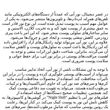
در عصر دیجیتال، نور آبی که عمدتاً از دستگاه‌های الکترونیکی مانند
تلفن‌های همراه، لپ‌تاپ‌ها، و تلویزیون‌ها منتشر می‌شود، به یکی از
عوامل مهم آسیب به پوست تبدیل شده است. این نوع نور قادر است
به عمق بیشتری از پوست نفوذ کند و به تخریب کلاژن، الاستین و
سایر ساختارهای سلولی پوست منجر شود، که این امر باعث پیری
زودرس، کاهش سفتی پوست، و ایجاد چین و چروک‌ها می‌شود.
علاوه بر این، نور آبی می‌تواند تولید رادیکال‌های آزاد را افزایش داده
که این رادیکال‌ها باعث آسیب به سلول‌های پوست و کاهش سلامت
آن می‌گردند. بنابراین، شناخت دقیق این اثرات منفی و توجه به
اهمیت مراقبت‌های پوستی در برابر نور آبی، برای حفظ جوانی و
سلامت پوست ضروری است.
با توجه به این مشکلات ناشی از نور آبی، اتخاذ تدابیر مناسب
می‌تواند از آسیب‌های پوستی جلوگیری کرده و پوست را در برابر این
تأثیرات محافظت کند. استفاده از محصولات محافظت‌کننده مانند
کرم‌ها و سرم‌های ضد نور آبی که حاوی آنتی‌اکسیدان‌ها و ترکیبات
مرطوب‌کننده هستند، می‌تواند به تقویت سد دفاعی پوست کمک
کند. همچنین، تنظیمات صحیح دستگاه‌ها از جمله استفاده از
فیلترهای نور آبی یا تنظیم “Night Shift” در گوشی‌ها و کامپیوترها، به
کاهش تابش این نور به پوست کمک می‌کند. در کنار این‌ها، رعایت
یک روتین پوستی مناسب که شامل مرطوب‌کننده‌ها، سرم‌های ضد