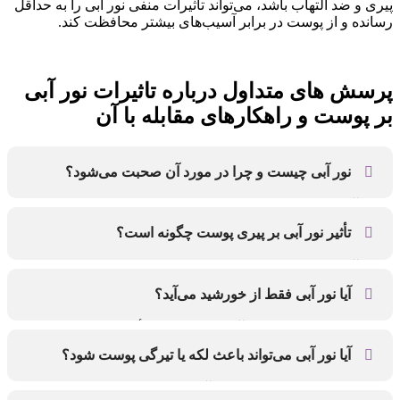
پیری و ضد التهاب باشد، می‌تواند تأثیرات منفی نور آبی را به حداقل
رسانده و از پوست در برابر آسیب‌های بیشتر محافظت کند.
پرسش های متداول درباره تاثیرات نور آبی
بر پوست و راهکارهای مقابله با آن
نور آبی چیست و چرا در مورد آن صحبت می‌شود؟
نور آبی نوعی از نور مرئی است که از منابعی مانند خورشید،
صفحه نمایش گوشی، لپ‌تاپ و مانیتور ساطع می‌شود. این نور
تأثیر نور آبی بر پیری پوست چگونه است؟
طول موج کوتاهی دارد و انرژی بالای آن می‌تواند به سلول‌های
پوست آسیب رسانده و فرآیند پیری پوست را تسریع کند.
نور آبی با نفوذ به لایه‌های عمقی پوست باعث تولید رادیکال‌های
آزاد می‌شود. این ترکیبات مضر به کلاژن و الاستین آسیب
آیا نور آبی فقط از خورشید می‌آید؟
می‌زنند، منجر به ایجاد چین‌وچروک، تیرگی و کاهش شادابی
پوست می‌شوند.
خیر، بخش زیادی از نور آبی که بر پوست تأثیر می‌گذارد از
دستگاه‌های دیجیتال مانند تلفن همراه، تبلت، تلویزیون و مانیتور
آیا نور آبی می‌تواند باعث لکه یا تیرگی پوست شود؟
رایانه منتشر می‌شود و چون استفاده از این وسایل زیاد است،
تماس پوست با این نور به‌صورت مداوم اتفاق می‌افتد.
بله، تماس طولانی‌مدت با نور آبی می‌تواند باعث افزایش تولید