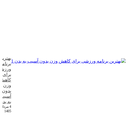
بهترین
برنامه
ورزش
برای
کاهش
وزن
بدون
آسیب
به بدن
4 مرداد
1405