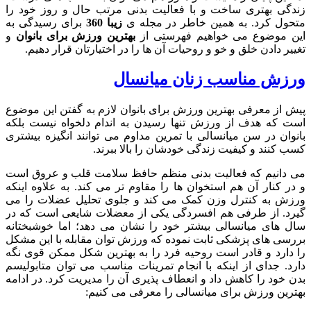
زندگی بهتری ساخت و با فعالیت بدنی مرتب حال و روز خود را
متحول کرد. به همین خاطر در مجله ی
زیبا 360
برای رسیدگی به
این موضوع می خواهیم فهرستی از
بهترین ورزش برای بانوان
و
تغییر دادن خلق و خو و روحیات آن ها را در اختیارتان قرار دهیم.
ورزش مناسب زنان میانسال
پیش از معرفی بهترین ورزش برای بانوان لازم به گفتن این موضوع
است که هدف از ورزش تنها رسیدن به اندام دلخواه نیست بلکه
بانوان در سن میانسالی با تمرین مداوم می توانند انگیزه بیشتری
کسب کنند و کیفیت زندگی خودشان را بالا ببرند.
می دانیم که فعالیت بدنی منظم حافظ سلامت قلب و عروق است
و در کنار آن هم استخوان ها را مقاوم تر می کند. به علاوه اینکه
ورزش به کنترل وزن کمک می کند و جلوی تحلیل عضلات را می
گیرد. از طرفی هم افسردگی یکی از معضلات شایعی است که در
سال های میانسالی بیشتر خود را نشان می دهد؛ اما خوشبختانه
بررسی های پزشکی ثابت نموده که ورزش توان مقابله با این مشکل
را دارد و قادر است روحیه فرد را به بهترین شکل ممکن قوی نگه
دارد. جدای از اینکه با انجام تمرینات مناسب می توان متابولیسم
بدن خود را کاهش داد و انعطاف پذیری آن را مدیریت کرد. در ادامه
بهترین ورزش برای میانسالی را معرفی می کنیم: