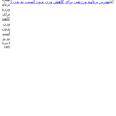
برنامه
ورزش
برای
کاهش
وزن
بدون
آسیب
به بدن
4 مرداد
1405