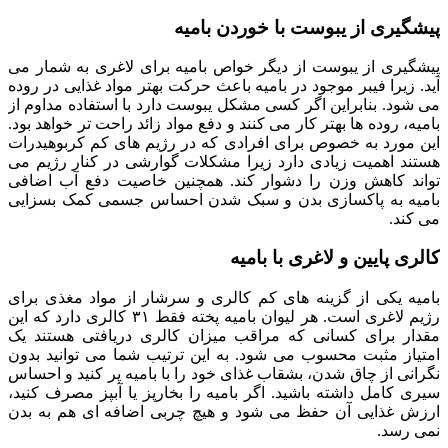
پیشگیری از یبوست با خوردن بامیه
پیشگیری از یبوست از دیگر خواص بامیه برای لاغری به شمار می
آید. زیرا فیبر موجود در بامیه باعث حرکت بهتر مواد غذایی در روده
می شود. بنابراین اگر کسی مشکل یبوست دارد با استفاده مداوم از
بامیه، روده ها بهتر کار می کنند و دفع مواد زائد راحت تر خواهد بود.
این مورد به خصوص برای افرادی که در رژیم های کم کربوهیدرات
هستند اهمیت زیادی دارد زیرا مشکلات گوارشی در کنار رژیم می
تواند کاهش وزن را دشوار کند. همچنین خاصیت دفع آب اضافی
بامیه به پاکسازی بدن و سبک شدن احساس جسمی کمک بسزایی
می کند.
کالری پایین و لاغری با بامیه
بامیه یکی از گزینه های کم کالری و سرشار از مواد مغذی برای
رژیم لاغری است. هر لیوان بامیه پخته فقط ۳۱ کالری دارد که این
مقدار برای کسانی که مراقب میزان کالری دریافتی هستند یک
امتیاز مثبت محسوب می شود. به این ترتیب شما می توانید بدون
نگرانی از چاق شدن، بشقاب غذای خود را با بامیه پر کنید و احساس
سیری کامل داشته باشید. اگر بامیه را بخارپز یا آبپز مصرف کنید،
ارزش غذایی آن حفظ می شود و هیچ چربی اضافه ای هم به بدن
نمی رسد.