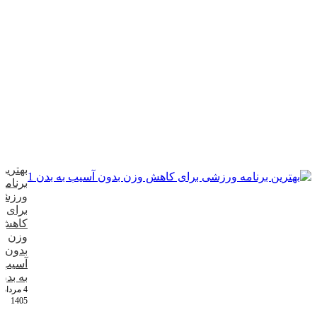
بهترین
برنامه
ورزش
برای
کاهش
وزن
بدون
آسیب
به بدن
4 مرداد
1405