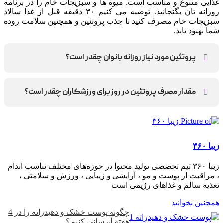
غذایی متنوع و مناسب است. میوه ها و سبزیجات خام را در برنامه
روزانه تان بگنجانید. توصیه می کنیم ۳۰ دقیقه قبل از غذا سالاد
سبزیجات خام مصرف کنید تا جذب پروتئین و همچنین سلامت روده
شما بهبود یابد.
پروتئین مورد نیاز روزانه بانوان چقدر است؟
روزانه بین ۷۵ تا ۱۰۰ گرم
مقدار مصرف پروتئین در روز برای ورزشکاران چقدر است؟
به طور کلی ورزشکاران استقامتی به حدود ۱.۲ تا ۱.۴ گرم پروتئین به
ازای هر کیلوگرم وزن بدن نیاز دارند. در مقابل ورزشکاران تمرینات
قدرتی ممکن است به ۱.۴ تا ۲.۰ گرم پروتئین به ازای هر کیلوگرم
وزن بدن نیاز داشته باشند. همچنین در صورتی که هدف کاهش
زیبا ۳۶۰
وزن با حفظ تمرینات استقامتی و قدرتی وجود داشته باشد، ممکن
است نیاز به پروتئین فراتر از ۲.۰ گرم به ازای هر کیلوگرم وزن بدن
زیبا ۳۶۰ تیم تخصصی تولید محتوا در حوزه‌های مختلف تناسب اندام
، مراقبت از پوست و مو ، آرایشی و زیبایی ، ورزش و سلامتی ،
باشد.
تغذیه سالم و غذاهای رژیمی است
همچنین بخوانید
چگونه پوست خشک و دهیدراته را در 4
هفته آبرسانی کنیم؟