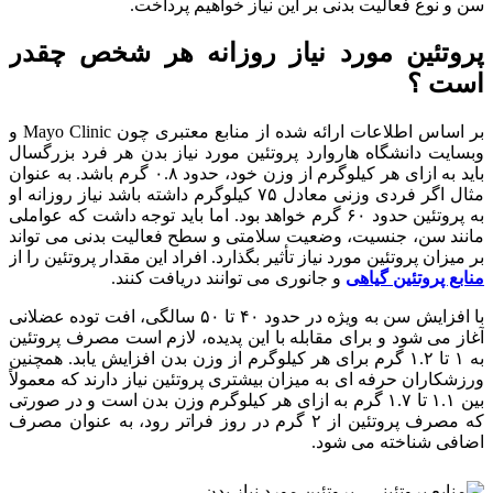
سن و نوع فعالیت بدنی بر این نیاز خواهیم پرداخت.
پروتئین مورد نیاز روزانه هر شخص چقدر
است ؟
بر اساس اطلاعات ارائه شده از منابع معتبری چون Mayo Clinic و
وبسایت دانشگاه هاروارد پروتئین مورد نیاز بدن هر فرد بزرگسال
باید به ازای هر کیلوگرم از وزن خود، حدود ۰.۸ گرم باشد. به عنوان
مثال اگر فردی وزنی معادل ۷۵ کیلوگرم داشته باشد نیاز روزانه او
به پروتئین حدود ۶۰ گرم خواهد بود. اما باید توجه داشت که عواملی
مانند سن، جنسیت، وضعیت سلامتی و سطح فعالیت بدنی می تواند
بر میزان پروتئین مورد نیاز تأثیر بگذارد. افراد این مقدار پروتئین را از
منابع پروتئین گیاهی
و جانوری می توانند دریافت کنند.
با افزایش سن به ویژه در حدود ۴۰ تا ۵۰ سالگی، افت توده عضلانی
آغاز می شود و برای مقابله با این پدیده، لازم است مصرف پروتئین
به ۱ تا ۱.۲ گرم برای هر کیلوگرم از وزن بدن افزایش یابد. همچنین
ورزشکاران حرفه ای به میزان بیشتری پروتئین نیاز دارند که معمولاً
بین ۱.۱ تا ۱.۷ گرم به ازای هر کیلوگرم وزن بدن است و در صورتی
که مصرف پروتئین از ۲ گرم در روز فراتر رود، به عنوان مصرف
اضافی شناخته می شود.