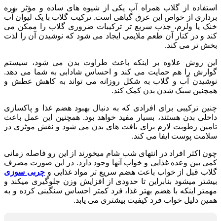
استفاده از گلاب همراه آب یکی از شیوه های ساده و مؤثر بهره
برداری از خواص این عرق گیاهی است. ترکیب گلاب با یک لیوان آب
خنک یا ولرم، جذب سریع تر ترکیبات ضروری گلاب را ممکن می
کند و در کنار آن طعم ملایمی ایجاد می شود که نوشیدن آن را لذت
بخش تر می کند.
این روش علاوه بر اینکه باعث طراوت بدن می شود، سیستم
گوارش را هم حمایت می کند و احساس شادابی به شما می دهد.
نوشیدن آب و گلاب به شکل روزانه می تواند به کاهش عطش و
همچنین سبک شدن بدن کمک کند.
چنین ترکیبی برای افرادی که به دنبال بهبود هضم غذا و پاکسازی
داخلی بدن هستند، بسیار مفید خواهد بود. همچنین این عمل باعث
تامین رطوبت لازم برای بافت های بدن می شود و نقش موثری در
سلامت پوست ایفا می کند.
چون اکثر افراد در انتهای شب شام میخورند از این رو فاصله زمانی
کمی بین وعده غذایی و خواب آنها وجود دارد. در این صورت مصرف
گلاب قبل از خواب باعث هضم سریع تر مواد غذایی و
چربی سوزی
بیشتر میشود بنابراین تا حدودی از افزایش وزن جلوگیری میکند و
مهمتر اینکه با هضم بهتر غذا، فرد کمتر احساس سنگینی کرده و به
همین دلیل خواب فرد کیفیت بیشتری می یابد.