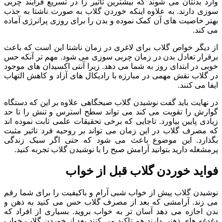
وارد بدنتان می شوند که بیشترین تاثیر را در تسریع فرایند چربی
سوزی دارند. به علاوه اینکه خوردن گلاب به صورت ناشتا به جذب
بهتر خاصیت های آن کمک نموده و بدن را برای روزی پرانرژی آماده
می کند.
از دیگر خواص گلاب برای لاغری در زمان ناشتا این است که باعث
برقرار تعادل بدن در زمان چربی سوزی می شود. مهم تر آنکه حس
خوبی در ابتدای روز به شما می دهد. زیرا آنتی اکسیدان های موجود
در گلاب نقش مهمی در مبارزه با رادیکال های آزاد و کاهش التهاب
ایفا می کنند.
در نهایت باید گفت نوشیدن گلاب صبحگاهی علاوه بر این که دستگاه
گوارش را تقویت می کند می تواند سطح استرس و تنش را تا حد
زیادی پایین بیاورد. تاجایی که برخی تحقیقات علمی ثابت نموده اند
که مصرف گلاب در این زمان می تواند بر روحیه فرد تاثیر مثبت
بگذارد. این موضوع باعث می شود که حتی اگر سبک زندگی
پرمشغله دارید بتوانید آرامش صبح را با نوشیدن گلاب تجربه کنید.
فواید خوردن گلاب قبل از خواب
نوشیدن گلاب پیش از خواب شبی آرام و باکیفیت را برای شما رقم
می زند. آرامشی که بعد از مصرف گلاب حس می کنید به ذهن و
بدن اجازه می دهد آسان تر به خواب بروید. بسیاری از افراد که
دغدغه های ذهنی دارند هم تاکید می کنند بعد از خوردن گلاب خواب