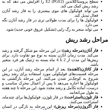
سطح پروستاگلاندین E2 (PGE2) را افزایش می دهد که به
رشد ریش کمک می کند.
می تواند فولیکول های موی بیشتری را به فاز رشد آناژن
فعال تبدیل کند.
فولیکول ها را برای مدت طولانی تری در فاز رشد آناژن نگه
می دارد.
می تواند منجر به رگ زایی (تشکیل عروق خونی جدید) شود.
مراحل رشد ریش
فاز آناژن(مرحله رشد):
در این مرحله مو شکل گرفته و رشد
می‌کند. مدت زمان آناژن بسته به نوع مو تفاوت دارد. برای
ریش‌ها این مدت از 2 تا 4 ماه بسته به ژنتیک هر فرد متغیر
باشد.
فاز کاتاژن(کاهنده):
بعد از اتمام مرحله رشد آناژن، در این
مرحله قسمت‌های فولیکولی مورد استفاده برای رشد ریش
شروع به کوچک‌تر شدن می‌کنند. این مرحله بازگشتی به
فولیکول ها اجازه می‌دهد تا پس از اعمال محرک مناسب و
درست، آماده تکامل و رشد مجدد شود. این مرحله تا چند هفته
به طول می‌انجامد.
فاز تلوژن(استراحت):
در فاز تلوژن، فولیکول‌ها برای چندماه،
استراحت می‌کنند.
فاز اگزوژن(مرحله ریزش):
این مرحله به تازگی در انسان