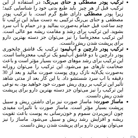
ترکیب پودر مصطکی و حنای بی‌رنگ:
در استفاده از این
ترکیب قبل از هر چیز باید طبع بدنی خود را شناسایی کنید؛
زیرا پودر
مصطکی
دارای طبع گرم است. با ترکیب پودر
مصطفی و حنای بی‌رنگ ترکیبی به دست میاید این ترکیب تا
چند ساعت قبل حمام به‌صورت بمالید و در حمام با آب سرد
بشوید. این ترکیب برای رشد و مقامت ریشه مو عالی است.
این ترکیب معجزه‌آسا را نیز می‌توان جز دسته بهترین دارو
برای پرپشت شدن ریش دانست.
ترکیب پودر دارچین و آب‌لیمو:
ترکیب یک قاشق چایخوری
پودر دارچین با دو قاشق آب‌لیمو یک ترکیب معجزه‌آسا است.
این ترکیب برای رشد موهای صورت بسیار مؤثر است و باعث
ضخامت تارهای مو می‌شود. این ترکیب را می‌توان روزانه
به‌صورت یک‌لایه نازک روی پوست صورت مالید و بعد از 30
دقیقه با اب سرد شستشو داد. با این کار بعد از مدتی شاهد
تأثیر این ترکیب بر روی ریش صورت خود خواهید بود. به نوعی
این ترکیب را نیز می‌توان جز دسته بهترین دارو برای پرپشت
شدن ریش دانست.
ماساژ صورت:
ماساژ صورت نیز برای داشتن ریش و سبیل
پرپشت بسیار مؤثر است. ماساژ صورت با تأثیرات مفیدی
چون ازبین‌بردن سموم و خون‌رسانی به پوست باعث تقویت
ریشه و افزایش رشد ریش و سبیل می‌شود. ماساژ را نیز
می‌توان بهترین دارو برای پرپشت شدن ریش دانست.