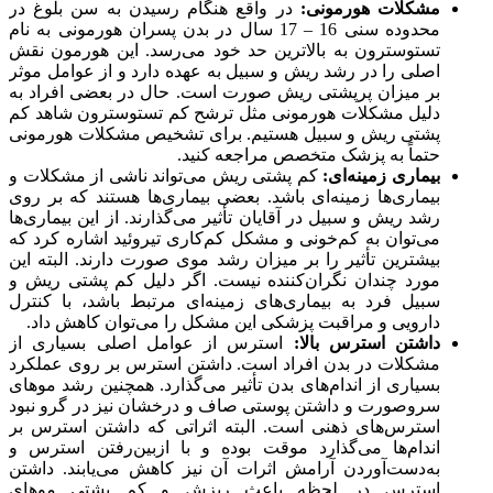
مشکلات هورمونی:
در واقع هنگام رسیدن به سن بلوغ در
محدوده سنی 16 – 17 سال در بدن پسران هورمونی به نام
تستوسترون به بالاترین حد خود می‌رسد. این هورمون نقش
اصلی را در رشد ریش و سبیل به عهده دارد و از عوامل موثر
بر میزان پرپشتی ریش صورت است. حال در بعضی افراد به
دلیل مشکلات هورمونی مثل ترشح کم تستوسترون شاهد کم
پشتی ریش و سبیل هستیم. برای تشخیص مشکلات هورمونی
حتماً به پزشک متخصص مراجعه کنید.
بیماری زمینه‌ای:
کم پشتی ریش می‌تواند ناشی از مشکلات و
بیماری‌ها زمینه‌ای باشد. بعضی بیماری‌ها هستند که بر روی
رشد ریش و سبیل در آقایان تأثیر می‌گذارند. از این بیماری‌ها
می‌توان به کم‌خونی و مشکل کم‌کاری تیروئید اشاره کرد که
بیشترین تأثیر را بر میزان رشد موی صورت دارند. البته این
مورد چندان نگران‌کننده نیست. اگر دلیل کم پشتی ریش و
سبیل فرد به بیماری‌های زمینه‌ای مرتبط باشد، با کنترل
دارویی و مراقبت پزشکی این مشکل را می‌توان کاهش داد.
داشتن استرس بالا:
استرس از عوامل اصلی بسیاری از
مشکلات در بدن افراد است. داشتن استرس بر روی عملکرد
بسیاری از اندام‌های بدن تأثیر می‌گذارد. همچنین رشد موهای
سروصورت و داشتن پوستی صاف و درخشان نیز در گرو نبود
استرس‌های ذهنی است. البته اثراتی که داشتن استرس بر
اندام‌ها می‌گذارد موقت بوده و با ازبین‌رفتن استرس و
به‌دست‌آوردن آرامش اثرات آن نیز کاهش می‌یابند. داشتن
استرس در لحظه باعث ریزش و کم پشتی موهای