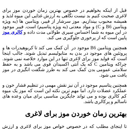
قبل از اینکه بخواهیم در خصوص بهترین زمان خوردن موز برای
لاغری صحبت کنیم بد نیست نگاهی به ارزش غذایی این میوه لذیذ و
همیشه محبوب بیندازیم. موز سرشار از فیبر، ویتامین ها (به ویژه
ویتامین B6 و C) و مواد معدنی (به ویژه پتاسیم) است. فیبر موجود
در این میوه به شما احساس سیری طولانی مدت داده و
کالری موز
پایین است که از پرخوری جلوگیری می کند.
همچنین ویتامین B6 موجود در آن کمک می کند تا کربوهیدرات ها و
پروتئین های موجود در بدن به متابولیسم تبدیل شوند. جالب اینجا
است که فواید موز برای لاغری تنها در این موارد خلاصه نمی شوند.
چراکه ویتامین C که یک آنتی اکسیدان قوی می باشد و به حفظ
سلامتی عمومی بدن کمک می کند به طرز شگفت انگیزی در موز
یافت می شود.
همچنین پتاسیم موجود در آن نیز نقش مهمی در تنظیم فشار خون و
عملکرد عضلات دارد. اما مهم ترین نکته این است که موز یک میوه
کم کالری بوده و می تواند جایگزین مناسبی برای میان وعده های
ناسالم و پرکالری باشد.
بهترین زمان خوردن موز برای لاغری
تا اینجای مطلب که در خصوص خواص موز برای لاغری و ارزش