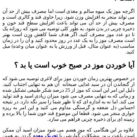
اگرچه موز یک میوه سالم و مغذی است اما مصرف بیش از حد آن
می تواند منجر به افزایش وزن شود. زیرا حاوی قند و کالری است و
مصرف بیش از حد آن می تواند باعث افزایش سطح قند خون و
ذخیره چربی در بدن شود. به طور کلی توصیه می شود که روزانه یک
تا دو عدد موز مصرف کنید. اگر هدف شما کاهش وزن است بهتر
است مصرف موز را به یک عدد در روز محدود کنید و آن را در زمان
مناسب (به عنوان مثال، قبل از ورزش یا به عنوان میان وعده) میل
کنید.
آیا خوردن موز در صبح خوب است یا بد ؟
در خصوص بهترین زمان خوردن موز برای لاغری توصیه می شود که
از گنجاندن آن در سبد غذایی صبحانه آن هم به تنهایی اجتناب کنید.
دلیل این امر این است که موز از 25 درصد شکر طبیعی تشکیل شده
و زمانی که به تنهایی مصرف می شود میزان زیادی اسید و قند تولید
می کند. اما نه به اندازه ای که تا ظهر شما را سیر نگه دارد. در نتیجه
احساس دل ضعفه و گرسنگی مداوم می کنید و این امر به ریزه
خواری منجر می شود. قطعا این موضوع قند خون شما را بالا برده و
زمینه ای برای ذخیره چربی فراهم می سازد.
علاوه بر این هنگامی که موز هضم می شود میزان اسید آن ممکن
است باعث بروز مشکلات گوارشی یا
تحریک معده
گردد. به همین