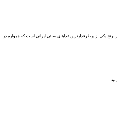
رنج مجلسی به روش خانگی هستید حتما ادامه این مطلب از زیبا 360 را از دست ندهید. شیر برنج یکی از پرطرفدارترین غذاهای سنتی ایرانی است که همواره در
نید