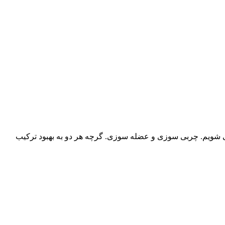
می شویم. چربی سوزی و عضله سوزی. گرچه هر دو به بهبود ترکیب