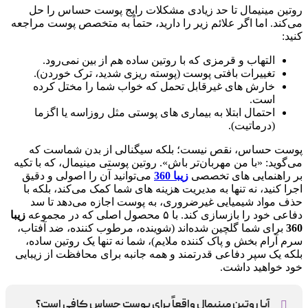
روتین مینیمال تا حد زیادی مشکلات رایج پوست حساس را حل
می‌کند. اما اگر علائم زیر را دارید، حتماً به متخصص پوست مراجعه
کنید:
التهاب و قرمزی که با روتین ساده هم از بین نمی‌رود.
تغییرات بافتی پوست (پوسته ریزی شدید، ترک خوردن).
خارش‌ های غیرقابل تحمل که خواب شما را مختل کرده
است.
احتمال ابتلا به بیماری‌ های پوستی مثل روزاسه یا اگزما
(درماتیت).
پوست حساس، نقص نیست؛ بلکه سیگنالی از بدن شماست که
می‌گوید: «با من مهربان‌تر باش». روتین پوستی مینیمال، که با تکیه
بر راهنمایی‌ های تخصصی
زیبا 360
می‌توانید آن را اصولی و دقیق
اجرا کنید، نه تنها به مدیریت هزینه‌ های شما کمک می‌کند، بلکه با
حذف مواد شیمیایی غیرضروری، به پوست اجازه می‌دهد تا سد
دفاعی خود را بازسازی کند. با ۵ محصول اصلی که در مجموعه
زیبا
360
برای شما گلچین شده‌اند (شوینده، مرطوب‌ کننده، ضد آفتاب،
سرم آرام‌ بخش و پاک‌ کننده ملایم)، شما نه تنها یک روتین ساده،
بلکه یک سپر دفاعی قدرتمند و همه‌ جانبه برای محافظت از زیبایی
خود خواهید داشت.
آیا روتین مینیمال واقعاً برای پوست حساس کافی است؟