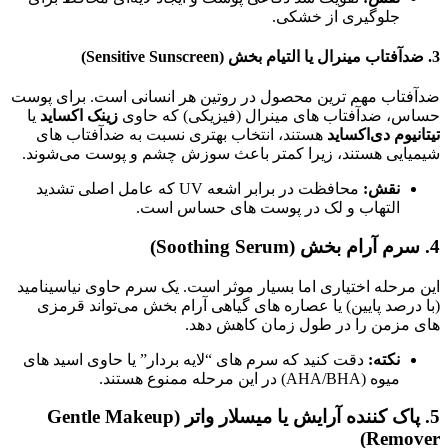
جلوگیری از خشکی.
3. ضدآفتاب مینرال یا التیام‌ بخش (Sensitive Sunscreen)
ضدآفتاب مهم‌ ترین محصول در روتین هر انسانی است. برای پوست
حساس، ضدآفتاب‌ های مینرال (فیزیکی) که حاوی
زینک اکساید
یا
تیتانیوم دی‌اکساید
هستند، انتخاب بهتری نسبت به ضدآفتاب‌ های
شیمیایی هستند، زیرا کمتر باعث سوزش چشم و پوست می‌شوند.
نقش:
محافظت در برابر اشعه UV که عامل اصلی تشدید
التهاب و لک در پوست‌ های حساس است.
4. سرم آرام‌ بخش (Soothing Serum)
این مرحله اختیاری اما بسیار موثر است. یک سرم حاوی نیاسینامید
(با درصد پایین) یا عصاره‌ های گیاهی آرام‌ بخش می‌تواند قرمزی‌
های مزمن را در طول زمان کاهش دهد.
نکته:
دقت کنید که سرم‌ های “لایه بردار” یا حاوی اسید های
میوه (AHA/BHA) در این مرحله ممنوع هستند.
5. پاک‌ کننده آرایش یا میسلار واتر (Gentle Makeup
Remover)