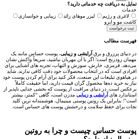
تمایل به دریافت چه خدماتی دارید؟
خدمات
لاغری و رژیم
لیزر موهای زائد
زیبایی و جوانسازی
کاشت مو و ابرو
ثبت درخواست
فهرست مطالب
در دنیای پرزرق و برق
آرایشی و زیبایی
، پوست حساس مانند یک
مهمان زودرنج است؛ اگر با آن مهربان نباشید، سریعاً واکنش نشان
می‌دهد. قرمزی، خارش، سوزش و التهاب، تجربه‌ های آشنایی برای
افرادی است که در انتخاب محصولات خود دقت کافی ندارند. شاید
در هیاهوی تبلیغات این صنعت، فکر کنید برای آرام کردن پوست خود
نیاز به خرید ده‌ها محصول گران‌ قیمت دارید، اما حقیقت کاملاً
برعکس است. در دنیای مراقبت از پوست که بخشی جدایی‌ ناپذیر از
استاندارد های
آرایشی و زیبایی
مدرن است، گاهی “کمتر، بیشتر
است”؛ بنابراین یک روتین پوستی مینیمال، هوشمندانه‌ ترین کلید
نجات برای حفظ سلامت و درخشش پوست‌ های حساس است.
پوست حساس چیست و چرا به روتین