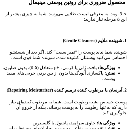
محصول ضروری برای روتین پوستی مینیمال
حالا نوبت به معرفی لیست طلایی می‌رسد. شما به چیزی بیشتر از
این ۵ مرحله نیاز ندارید:
1. شوینده ملایم (Gentle Cleanser)
شوینده شما نباید پوست را “تمیزِ سفت” کند. اگر بعد از شستشو
احساس می‌کنید پوستتان کشیده شده، شوینده شما قوی است.
ویژگی‌ها:
بافت ژلی یا کرمی، pH متعادل (۵.۵)، بدون صابون.
نقش:
پاکسازی آلودگی‌ها بدون از بین بردن چربی‌ های مفید
پوست.
2. آبرسان یا مرطوب‌ کننده ترمیم‌ کننده (Repairing Moisturizer)
پوست حساس تشنه رطوبت است. شما به مرطوب‌کننده‌ای نیاز
دارید که نه تنها رطوبت را به پوست برساند، بلکه از خروج آن
جلوگیری کند.
ویژگی‌ ها:
حاوی سرامید، پانتنول یا گلیسیرین.
نقش:
تقویت سد دفاعی پوست و ایجاد لایه‌ای محافظ برای