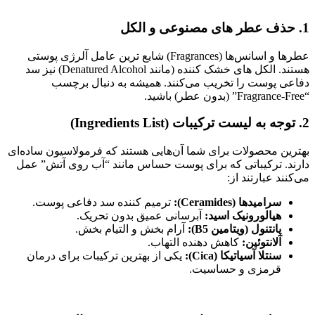
1. حذف عطر های مصنوعی و الکل
عطرها و اسانس‌ها (Fragrances) شایع‌ ترین عامل آلرژی پوستی
هستند. الکل‌ های خشک‌ کننده (مانند Denatured Alcohol) نیز سد
دفاعی پوست را تخریب می‌کنند. همیشه به دنبال برچسب
“Fragrance-Free” (بدون عطر) باشید.
2. توجه به لیست ترکیبات (Ingredients List)
بهترین محصولات برای شما آن‌هایی هستند که فرمولاسیون ساده‌ای
دارند. ترکیباتی که برای پوست حساس مانند “آب روی آتش” عمل
می‌کنند عبارتند از:
سرامیدها (Ceramides):
ترمیم‌ کننده سد دفاعی پوست.
هیالورونیک اسید:
آبرسانی عمیق بدون تحریک.
پانتنول (ویتامین B5):
آرام‌ بخش و التیام‌ بخش.
آلانتوئین:
کاهش‌ دهنده التهاب.
سنتلا آسیاتیکا (Cica):
یکی از بهترین ترکیبات برای درمان
قرمزی و حساسیت.