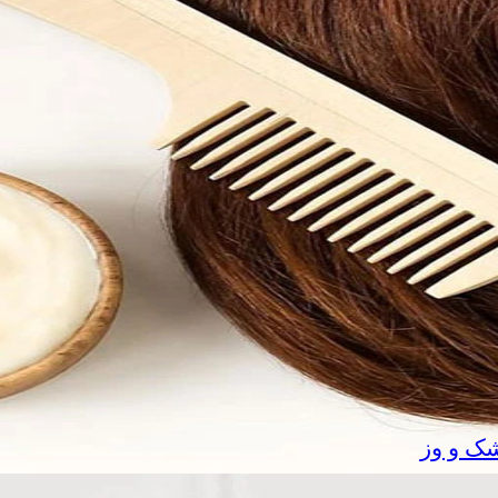
شک و وز