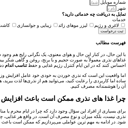
شماره موبایل
شهر
تمایل به دریافت چه خدماتی دارید؟
خدمات
لاغری و رژیم
لیزر موهای زائد
زیبایی و جوانسازی
کاشت 
ثبت درخواست
فهرست مطالب
با این حال، در کنار این حال و هوای معنوی، یک نگرانی رایج هم وجو
غذاهای نذری معمولاً به‌ صورت حجیم و با برنج، روغن و گاهی شکر بی
احساس کنند که در این ایام کنترل رژیم غذایی و حفظ
تناسب اندام
دشو
اما واقعیت این است که نذری خوردن به‌ خودی‌ خود عامل افزایش وز
ساده اما کاربردی را رعایت کنید، می‌توانید هم از نذری‌ها لذت ببرید،
آن را هوشمندانه مصرف کنیم.
چرا غذا های نذری ممکن است باعث افزایش 
برای بسیاری از افراد این سؤال وجود دارد که چرا در ایام محرم یا
نذری نیست، بلکه میزان و نوع مصرف آن است.
در واقع هر غذایی، چ
شود. در ادامه به مهم‌ ترین عواملی می‌پردازیم که ممکن است باعث 