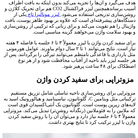
هدف می‌گیرد و آن‌ها را تجزیه می‌کند بدون اینکه به بافت اطراف
آسیب برساندهمچنین لیزر فراکشنال CO2 هم برای تحریک کلاژن و
روشن‌سازی تدریجی استفاده می‌شود.
لیزر مونالیزا تاچ
یکی از
دستگاه‌های پیشرفته‌ای است که علاوه بر بهبود ظاهر پوست، بافت
واژینال را هم تقویت می‌کند و برای زنانی که ترکیبی از روشن‌سازی
و بهبود سلامت واژن می‌خواهند گزینه مناسبی است.
برای سفید کردن واژن با لیزر معمولاً ۳ تا ۶ جلسه با فاصله ۴ هفته
نیاز است. نتایج می‌توانند ۱ تا ۲ سال دوام بیاورند. عوامل هورمونی
مثل بارداری یا قاعدگی نامنظم می‌توانند تیرگی را برگردانند. پس از
هر جلسه لیزر باید ناحیه از آفتاب محافظت شود و از هر نوع
اصطکاک برای ۴۸ ساعت پرهیز شود.
مزوتراپی برای سفید کردن واژن
مزوتراپی برای روشن‌سازی ناحیه تناسلی شامل تزریق مستقیم
ترکیباتی مثل ویتامین C، گلوتاتیون، نیاسینامید و هیالورونیک اسید به
لایه‌های زیرین پوست است. گلوتاتیون یک آنتی‌اکسیدان قوی است
که ملانین را به فئوملانین (رنگدانه روشن‌تر) تبدیل می‌کند. مزوتراپی
معمولاً ۴ تا ۶ جلسه نیاز دارد و می‌توان آن را با روش سفید کردن
واژن با لیزر ترکیب کرد تا نتایج بهتری داشت.