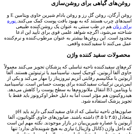
روغن‌های گیاهی برای روشن‌سازی
روغن آرگان، روغن گل رز و روغن بادام شیرین حاوی ویتامین E و
اسیدهای چرب هستند که به بهبود بافت پوست کمک می‌کنند.
نوره
برای زنان
هم در طب سنتی به عنوان یک روشن‌کننده طبیعی
شناخته می‌شود، اگرچه شواهد علمی قوی برای تأیید این ادعا
محدود است. این روغن‌ها بیشتر به عنوان مرطوب‌کننده و نرم‌کننده
عمل می‌کنند تا سفیدکننده واقعی.
محصولات سفید کننده واژن
کرم‌های سفیدکننده ناحیه تناسلی که پزشکان تجویز می‌کنند معمولاً
حاوی آلفا آربوتین، کوجیک اسید، نیاسینامید یا ترتینوئین هستند. آلفا
آربوتین با مکانیسم رقابتی آنزیم تیروزیناز را مهار می‌کند و یکی از
ایمن‌ترین ترکیبات سفیدکننده برای پوست حساس است. نیاسینامید
یا ویتامین B3 انتقال ملانوزوم‌ها به سطح پوست را کاهش می‌دهد.
هیدروکینون هم مؤثر است اما به دلیل خطر اوکرونوز باید فقط با
تجویز پزشک استفاده شود.
صابون‌های ناحیه تناسلی که ادعای سفیدکنندگی دارند باید pH
متعادل (۳.۵ تا ۴.۵) داشته باشند. صابون‌های حاوی گلوتاتیون، آلفا
آربوتین یا عصاره شیرین‌بیان در بازار موجودند. نکته مهم این است
که داخل واژن (کانال واژینال) نیازی به هیچ شوینده‌ای ندارد؛ تنها