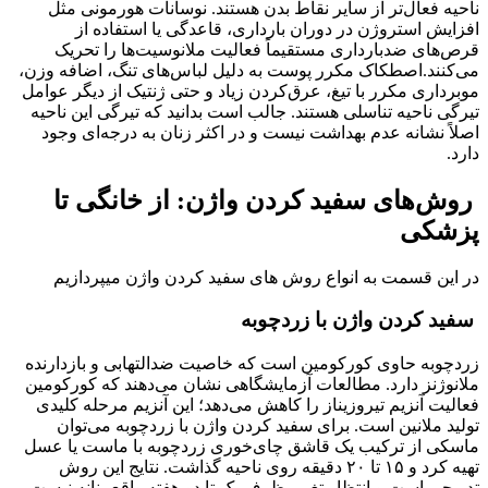
ناحیه فعال‌تر از سایر نقاط بدن هستند. نوسانات هورمونی مثل
افزایش استروژن در دوران بارداری، قاعدگی یا استفاده از
قرص‌های ضدبارداری مستقیماً فعالیت ملانوسیت‌ها را تحریک
می‌کنند.اصطکاک مکرر پوست به دلیل لباس‌های تنگ، اضافه وزن،
موبرداری مکرر با تیغ، عرق‌کردن زیاد و حتی ژنتیک از دیگر عوامل
تیرگی ناحیه تناسلی هستند. جالب است بدانید که تیرگی این ناحیه
اصلاً نشانه عدم بهداشت نیست و در اکثر زنان به درجه‌ای وجود
دارد.
روش‌های سفید کردن واژن: از خانگی تا
پزشکی
در این قسمت به انواع روش های سفید کردن واژن میپردازیم
سفید کردن واژن با زردچوبه
زردچوبه حاوی کورکومین است که خاصیت ضدالتهابی و بازدارنده
ملانوژنز دارد. مطالعات آزمایشگاهی نشان می‌دهند که کورکومین
فعالیت آنزیم تیروزیناز را کاهش می‌دهد؛ این آنزیم مرحله کلیدی
تولید ملانین است. برای سفید کردن واژن با زردچوبه می‌توان
ماسکی از ترکیب یک قاشق چای‌خوری زردچوبه با ماست یا عسل
تهیه کرد و ۱۵ تا ۲۰ دقیقه روی ناحیه گذاشت. نتایج این روش
تدریجی است و انتظار تغییر ظرف یک تا دو هفته واقع‌بینانه نیست.