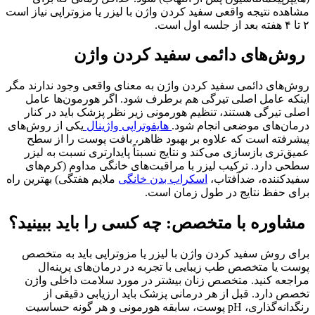
مشاهده نتیجه واقعی سفید کردن واژن با لیزر یا مزوتراپی نیاز است
۲ تا ۴ هفته بعد از جلسه اول است.
روش‌های دائمی سفید کردن واژن
روش‌های دائمی سفید کردن واژن به معنای واقعی وجود ندارند مگر
اینکه عامل اصلی تیرگی هم برطرف شود. اگر هورمون‌ها عامل
اصلی تیرگی هستند، تنظیم هورمونی زیر نظر پزشک باید در کنار
درمان‌های موضعی انجام شود.
هایفوتراپی واژینال
یکی از روش‌های
پیشرفته است که علاوه بر بهبود ظاهر، بافت پوست را از سطح
عمیق‌تری بازسازی می‌کند و نتایج نسبتاً پایدارتری نسبت به لیزر
سطحی دارد. ترکیب لیزر با مراقبت‌های خانگی مداوم (کرم‌های
سفیدکننده، ضدآفتاب،
اسکراب بدن خانگی
ملایم هفتگی) بهترین راه
برای حفظ نتایج در طول زمان است.
مشاوره با متخصص: چه کسی را باید ببینید؟
برای روش سفید کردن واژن با لیزر یا مزوتراپی باید به متخصص
پوست یا متخصص طب زیبایی با تجربه در درمان‌های پرینه‌ال
مراجعه کنید. متخصص زنان بیشتر در مورد سلامت داخلی واژن
تخصص دارد. قبل از هر درمانی پزشک باید ارزیابی دقیقی از
رنگدانه‌گذاری، pH پوست، سابقه هورمونی و هر گونه حساسیت