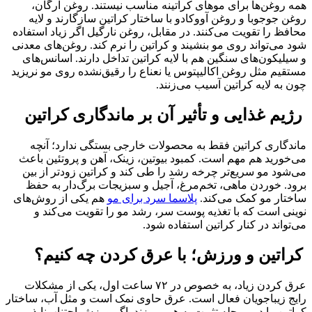
همه روغن‌ها برای موهای کراتینه مناسب نیستند. روغن آرگان،
روغن جوجوبا و روغن آووکادو با ساختار کراتین سازگارند و لایه
محافظ را تقویت می‌کنند. در مقابل، روغن نارگیل اگر زیاد استفاده
شود می‌تواند روی مو بنشیند و کراتین را نرم کند. روغن‌های معدنی
و سیلیکون‌های سنگین هم با لایه کراتین تداخل دارند. اسانس‌های
مستقیم مثل روغن اکالیپتوس یا نعناع را رقیق‌نشده روی مو نریزید
چون به لایه کراتین آسیب می‌زنند.
رژیم غذایی و تأثیر آن بر ماندگاری کراتین
ماندگاری کراتین فقط به محصولات خارجی بستگی ندارد؛ آنچه
می‌خورید هم مهم است. کمبود بیوتین، زینک، آهن و پروتئین باعث
می‌شود مو سریع‌تر چرخه رشد را طی کند و کراتین زودتر از بین
برود. خوردن ماهی، تخم‌مرغ، آجیل و سبزیجات برگ‌دار به حفظ
ساختار مو کمک می‌کند.
پلاسما سرد برای مو
هم یکی از روش‌های
نوینی است که با تغذیه پوست سر، رشد مو را تقویت می‌کند و
می‌تواند در کنار کراتین استفاده شود.
کراتین و ورزش؛ با عرق کردن چه کنیم؟
عرق کردن زیاد، به خصوص در ۷۲ ساعت اول، یکی از مشکلات
رایج زیباجویان فعال است. عرق حاوی نمک است و مثل آب، ساختار
کراتین را در مرحله تثبیت به هم می‌زند. اگر ورزش اجتناب‌ناپذیر