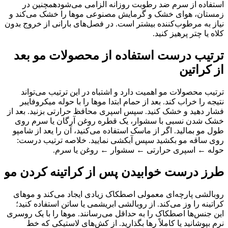
استفاده از سرم ضد رطوبت روزانه الزامی می‌شودهمچنین در
زمستان، هوای خشک و گرمایش مصنوعی موها را خشک می‌کند و
نیاز به مرطوب‌کننده بیشتر است. در فصل‌های بارانی از خروج بدون
کلاه یا چتر پرهیز کنید.
ترتیب درست استفاده از محصولات مو بعد
از کراتین
ترتیب محصولات مو اهمیت دارد و اشتباه در این ترتیب می‌تواند
نتیجه را خراب کند. بعد از حمام ابتدا موها را با حوله میکروفایبر
فشار دهید و خشک کنید. سپس اسپری محافظ حرارتی بزنید. بعد از
خشک شدن نسبی با سشوار، یک قطره روغن آرگان یا سرم روی
طول مو بمالید. اگر از ماسک استفاده می‌کنید، آن را یعد از شامپو
روی ساقه مو بکشید سپس آبکشی نمایید. خلاصه ترتیب درست:
حوله ← اسپری حرارتی ← سشوار ← روغن یا سرم.
طرز درست خوابیدن پس از کراتینه کردن مو
روبالشی پارچه‌ای معمولی اصطکاک زیادی ایجاد می‌کند و موهای
کراتینه را وز می‌کند. از روبالشی ابریشمی یا ساتن استفاده کنید؛
این جنس‌ها اصطکاک را به حداقل می‌رسانند. موها را با یک روسری
نرم بپوشانید یا کاملاً رها بگذارید. از کش‌های لاستیکی که خط