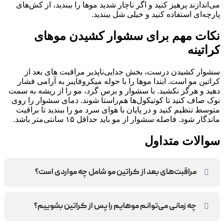
می‌اندازند پرهیز کنید و اگر ناچار شدید موها را ببندید، از کش‌های
پارچه‌ای استفاده کنید و خیلی شل ببندید.
نکات مهم برای سشوار کشیدن موهای
کراتینه
سشوار کشیدن درست، بخش جدایی‌ناپذیر مراقبت های بعد از
کراتین مو است. ابتدا موها را با حوله میکروفایبر به آرامی فشار
دهید و هرگز نکشید. با سشوار و برس گرد، مو را از ریشه به سمت
نوک صاف کنید تا کوتیکول‌ها هم‌راستا شوند. دمای سشوار را روی
متوسط تنظیم کنید و در پایان با هوای سرد مو را ببندید تا براقیت
ماندگار شود. فاصله سشوار از مو باید حداقل ۱۵ سانتی‌متر باشد.
سوالات متداول
مراقبت‌های بعد از کراتین مو شامل چه مواردی است؟
پس از کراتین، باید موها را خشک نگه دارید، از محصولات بدون
سولفات استفاده کنید و شستشو را به حداقل برسانید.
چه زمانی می‌توانم موهایم را پس از کراتین بشوییم؟