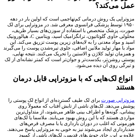
عمل می‌کند؟
مزوتراپی یک روش درمانی کم‌تهاجمی است که اولین بار در دهه
۱۹۵۰ توسط پزشکی فرانسوی معرفی شد. در مزوتراپی برای لک
صورت، پزشک متخصص با استفاده از سوزن‌های بسیار ظریف،
محلولی حاوی گلوتاتیون، ترانگزامیک اسید، ویتامین C، هیالورونیک
اسید و مواد معدنی را به لایه‌های زیرین پوست تزریق می‌کند. این
مواد با مهار تولید ملانین اضافی، جلوی تیره‌شدن پوست را می‌گیرند
و همزمان تولید کلاژن و الاستین را تحریک می‌کنند. نتیجه نهایی،
پوستی روشن‌تر، یکدست‌تر و جوان‌تر است که کمتر نشانه‌ای از لک
و تیرگی روی آن دیده می‌شود.
انواع لک‌هایی که با مزوتراپی قابل درمان
هستند
مزوتراپی صورت
برای لک طیف گسترده‌ای از انواع لک پوستی را
پوشش می‌دهد. لک‌های ناشی از تابش آفتاب که معمولاً روی
پیشانی، گونه‌ها و اطراف بینی ظاهر می‌شوند، از متداول‌ترین
مواردی هستند که با این روش بهبود می‌یابند. ملاسما یا لک‌های
هورمونی که اغلب در دوران بارداری یا با مصرف قرص‌های
ضدبارداری ایجاد می‌شوند نیز به خوبی به مزوتراپی پاسخ می‌دهند.
علاوه بر این، جای جوش‌های قدیمی، لک‌های ناشی از کمبود