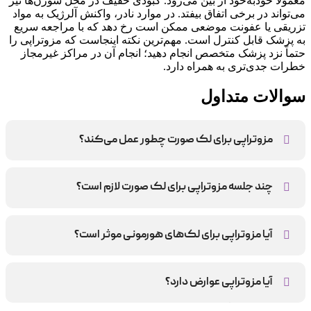
معمولاً خودبه‌خود از بین می‌رود. کبودی خفیف در محل سوزن‌ها نیز
می‌تواند در برخی اتفاق بیفتد. در موارد نادر، واکنش آلرژیک به مواد
تزریقی یا عفونت موضعی ممکن است رخ دهد که با مراجعه سریع
به پزشک قابل کنترل است. مهم‌ترین نکته اینجاست که مزوتراپی را
حتماً نزد پزشک متخصص انجام دهید؛ انجام آن در مراکز غیرمجاز
خطرات جدی‌تری به همراه دارد.
سوالات متداول
مزوتراپی برای لک صورت چطور عمل می‌کند؟
مزوتراپی با تزریق محلول‌های خاص به لایه‌های زیرین پوست،
از تولید ملانین اضافی جلوگیری کرده و باعث روشن‌تر و
چند جلسه مزوتراپی برای لک صورت لازم است؟
یکدست شدن پوست می‌شود.
به طور معمول، بین ۴ تا ۸ جلسه برای نتیجه مطلوب لازم است
که فاصله جلسات به شرایط پوست و نوع لک بستگی دارد.
آیا مزوتراپی برای لک‌های هورمونی موثر است؟
بله، مزوتراپی برای درمان لک‌های هورمونی (ملاسما) بسیار
موثر است و به بهبود رنگ پوست کمک می‌کند.
آیا مزوتراپی عوارض دارد؟
عوارض معمولاً محدود به قرمزی و تورم خفیف است که در