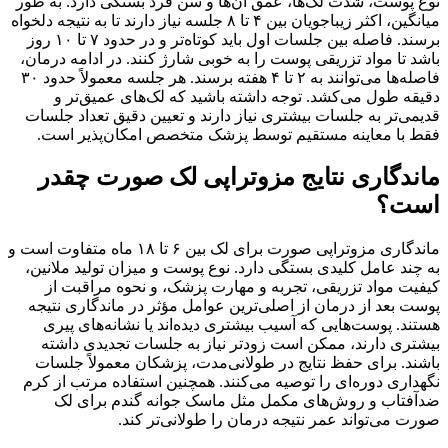
نوع پوست، شدت لک‌ها، عمق آن‌ها و سن فرد بستگی دارد. به طور
میانگین، اکثر زیباجویان بین ۴ تا ۸ جلسه نیاز دارند تا به نتیجه دلخواه
برسند. فاصله بین جلسات اول باید کوتاه‌تر و در حدود ۷ تا ۱۰ روز
باشد تا مواد تزریقی پوست را به خوبی شارژ کنند. در ادامه درمان،
فاصله‌ها می‌توانند به ۲ تا ۴ هفته برسند. هر جلسه معمولاً حدود ۳۰
دقیقه طول می‌کشد. توجه داشته باشید که لک‌های عمیق‌تر و
قدیمی‌تر به جلسات بیشتری نیاز دارند و تعیین دقیق تعداد جلسات
فقط با معاینه مستقیم توسط پزشک متخصص امکان‌پذیر است.
ماندگاری نتایج مزوتراپی لک صورت چقدر
است؟
ماندگاری مزوتراپی صورت برای لک بین ۶ تا ۱۸ ماه متفاوت است و
به چند عامل کلیدی بستگی دارد. نوع پوست و میزان تولید ملانین،
کیفیت مواد تزریقی، تجربه و مهارت پزشک، و نحوه مراقبت از
پوست بعد از درمان از اصلی‌ترین عوامل مؤثر در ماندگاری نتیجه
هستند. پوست‌هایی که آسیب بیشتری دیده‌اند یا نشانه‌های پیری
بیشتری دارند، ممکن است زودتر نیاز به جلسات تجدیدی داشته
باشند. برای حفظ نتایج در طولانی‌مدت، پزشکان معمولاً جلسات
نگهداری دوره‌ای را توصیه می‌کنند. همچنین استفاده مرتب از کرم
ضدآفتاب و روش‌های مکمل مثل ماسک جوانه گندم برای لک
صورت می‌تواند عمر نتیجه درمان را طولانی‌تر کند.