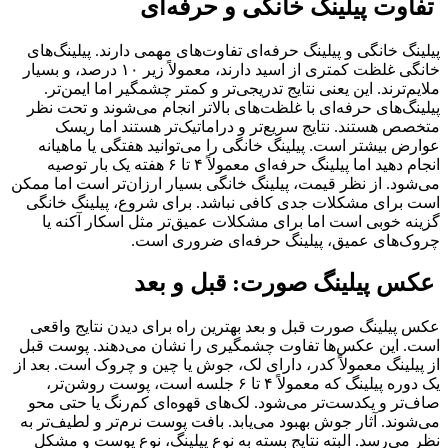
تفاوت پیلینگ خانگی و حرفه‌ای
پیلینگ خانگی و پیلینگ حرفه‌ای تفاوت‌های مهمی دارند. پیلینگ‌های
خانگی غلظت کمتری از اسید دارند، معمولاً زیر ۱۰ درصد، و بسیار
ملایم‌ترند. این یعنی نتایج تدریجی‌تر و کمتر چشمگیر اما ایمن‌تر.
پیلینگ‌های حرفه‌ای با غلظت‌های بالاتر انجام می‌شوند و تحت نظر
متخصص هستند. نتایج سریع‌تر و دراماتیک‌تر هستند اما ریسک
عوارض بیشتر است. پیلینگ خانگی را می‌توانید هفتگی یا ماهیانه
انجام دهید اما پیلینگ حرفه‌ای معمولاً ۴ تا ۶ هفته یک بار توصیه
می‌شود. از نظر قیمت، پیلینگ خانگی بسیار ارزان‌تر است اما ممکن
است برای مشکلات جدی کافی نباشد. برای شروع، پیلینگ خانگی
گزینه خوبی است اما برای مشکلات عمیق‌تر مثل اسکار آکنه یا
چروک‌های عمیق، پیلینگ حرفه‌ای ضروری است.
عکس پیلینگ صورت: قبل و بعد
عکس پیلینگ صورت قبل و بعد بهترین راه برای دیدن نتایج واقعی
است. این عکس‌ها تفاوت چشمگیری را نشان می‌دهند. پوست قبل
از پیلینگ معمولاً کدر، دارای لک، جوش یا چین و چروک است. بعد از
یک دوره پیلینگ که معمولاً ۴ تا ۶ جلسه است، پوست روشن‌تر،
صاف‌تر و یکدست‌تر می‌شود. لک‌های قهوه‌ای کم‌رنگ یا حتی محو
می‌شوند. آثار جوش بهبود می‌یابد. بافت پوست نرم‌تر و لطیف‌تر به
نظر می‌رسد. البته نتایج بسته به نوع پیلینگ، نوع پوست و مشکل