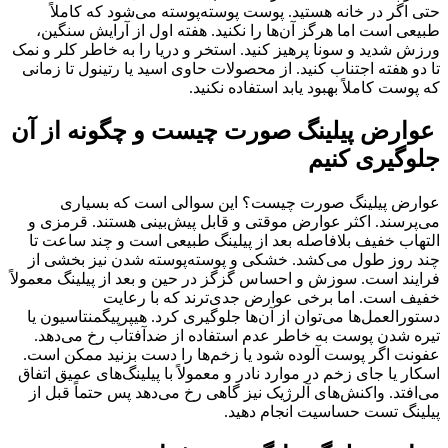
حتی اگر در خانه هستید. پوست پوسته‌پوسته می‌شود که کاملاً
طبیعی است اما هرگز آن‌ها را نکنید. هفته اول از آرایش سنگین،
ورزش شدید و سونا پرهیز کنید. استخر و دریا را به خاطر کلر و نمک
تا دو هفته اجتناب کنید. از محصولات حاوی اسید یا رتینول تا زمانی
که پوست کاملاً بهبود یابد استفاده نکنید.
عوارض پیلینگ صورت چیست و چگونه از آن
جلوگیری کنیم
عوارض پیلینگ صورت چیست؟ این سوالی است که بسیاری
می‌پرسند. اکثر عوارض موقتی و قابل پیش‌بینی هستند. قرمزی و
التهاب خفیف بلافاصله بعد از پیلینگ طبیعی است و چند ساعت تا
چند روز طول می‌کشد. خشکی و پوسته‌پوسته شدن نیز بخشی از
فرایند است. سوزش و احساس گزگز در حین و بعد از پیلینگ معمولاً
خفیف است. اما برخی عوارض جدی‌ترند که با رعایت
دستورالعمل‌ها می‌توان از آن‌ها جلوگیری کرد. هیپرپیگمنتاسیون یا
تیره شدن پوست به خاطر عدم استفاده از ضدآفتاب رخ می‌دهد.
عفونت اگر پوست آلوده شود یا زخم‌ها را دست بزنید ممکن است.
اسکار یا جای زخم در موارد نادر و معمولاً با پیلینگ‌های عمیق اتفاق
می‌افتد. واکنش‌های آلرژیک نیز گاهی رخ می‌دهد پس حتماً قبل از
پیلینگ تست حساسیت انجام دهید.