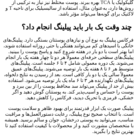
گلیکولیک یا TCA بهره ببرند. پوست مختلط نیز نیاز به ترکیبی از
روش‌ها دارد، به‌عنوان مثال، استفاده از سالیسیلیک برای ناحیه T و
لاکتیک برای گونه‌ها می‌تواند مؤثر باشد.
چند وقت یک بار باید پیلینگ انجام داد؟
فرکانس پیلینگ به نوع آن و نیازهای پوستتان بستگی دارد. پیلینگ‌های
خانگی با اسیدهای کم می‌توانند هفتگی یا حتی روزانه استفاده شوند،
اما بهتر است با دو بار در هفته شروع کنید و پاسخ پوست را ببینید.
پیلینگ‌های سطحی حرفه‌ای معمولاً هر دو تا چهار هفته یک بار انجام
می‌شوند. یک دوره معمولی شامل ۴ تا ۶ جلسه است. پیلینگ‌های
متوسط هر ۶ تا ۸ هفته یک بار توصیه می‌شوند. پیلینگ‌های عمیق
معمولاً سالی یک یا دو بار کافی است. بعد از رسیدن به نتایج دلخواه،
پیلینگ‌های نگهدارنده هر ۳ تا ۶ ماه یک بار توصیه می‌شود. استفاده
بیش از حد از پیلینگ می‌تواند سد محافظ پوست را از بین ببرد و
پوست را حساس و آسیب‌پذیر کند. به پوستتان گوش دهید و اگر
خشکی، قرمزی یا تحریک دیدید، فرکانس را کاهش دهید.
پیلینگ صورت یک ابزار قدرتمند برای بهبود ظاهر و سلامت پوست
است. با انتخاب صحیح نوع پیلینگ، رعایت دستورالعمل‌ها و مراقبت
مناسب، می‌توانید به پوستی درخشان، جوان و سالم برسید. همیشه
با متخصصان مشورت کنید و از محصولات با کیفیت استفاده کنید تا
بهترین نتایج را بگیرید.