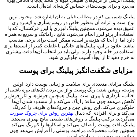
پیلینگ آنزیمی از آنزیم‌های طبیعی میوه‌ای مانند پاپایا یا آناناس بهره
می‌برد و برای پوست‌های حساس گزینه‌ای ایده‌آل است.
پیلینگ شیمیایی که در مطالب قبلی به آن اشاره شد، محبوب‌ترین
نوع است و اثرات آن به‌طور خاص در روشن‌سازی و لایه‌برداری
عمیق دیده می‌شود. همچنین پیلینگ لیزری یا لیزر فرکشنال، که با
استفاده از پرتو لیزر انجام می‌شود، نتایج دراماتیک و سریع به همراه
دارد اما از آنجا که هزینه‌بر است، ممکن است برای برخی مناسب
نباشد. علاوه بر این، پیلینگ‌های خانگی با غلظت کمتر از اسیدها برای
استفاده در خانه وجود دارند، ولی باید در انتخاب آن‌ها دقت بیشتری
به خرج دهید تا از ایجاد آسیب جلوگیری شود.
مزایای شگفت‌انگیز پیلینگ برای پوست
پیلینگ مزایای متعددی برای سلامت و زیبایی پوست دارد. اولین
مزیت، روشن شدن رنگ پوست و از بین بردن لک‌های تیره ناشی از
آفتاب، بارداری یا پیری است. پیلینگ همچنین جوش‌ها و آثار جوش را
کاهش می‌دهد چون منافذ را پاک می‌کند و از مسدود شدن آن‌ها
جلوگیری می‌کند. این روش چین و چروک‌های ظریف را کم‌رنگ
می‌کند و برای افرادی که دنبال
بهترین روغن برای چروک صورت
می‌گردند، ترکیب پیلینگ با روغن‌های طبیعی نتایج بهتری می‌دهد.
پیلینگ بافت پوست را صاف می‌کند و اسکارها را کم‌رنگ می‌کند.
همچنین جذب محصولات مراقبت پوستی را افزایش می‌دهد چون
موانع روی پوست را برداشته است.