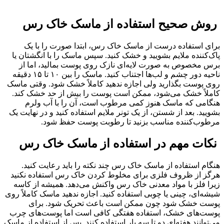
روش صحیح استفاده از ماسک خاک رس
برای استفاده درست از ماسک خاک رس، ابتدا صورت را با یک
پاک‌کننده ملایم بشویید و خشک کنید. سپس ماسک را با انگشتان یا
برس مخصوص به صورت لایه‌ای نازک روی پوست بمالید، اما از
ناحیه دور چشم و لب‌ها اجتناب کنید. ماسک را بین ۱۰ تا ۱۵ دقیقه
روی پوست بگذارید ولی اجازه ندهید کاملاً خشک شود. وقتی ماسک
کاملاً خشک می‌شود، ممکن است پوست را بیش از حد خشک کند.
هنگامی که ماسک هنوز کمی مرطوب است، آن را با آب ولرم
بشویید. بعد از شستن، از یک تونر ملایم استفاده کنید و در نهایت یک
مرطوب‌کننده مناسب بزنید تا رطوبت پوست حفظ شود.
نکات مهم در استفاده از ماسک خاک رس
هنگام استفاده از ماسک خاک رس چند نکته را باید رعایت کنید.
هرگز از ظروف فلزی برای مخلوط کردن خاک رس استفاده نکنید
زیرا فلز با مواد معدنی خاک رس واکنش می‌دهد. همیشه از کاسه
شیشه‌ای، چینی یا چوبی استفاده کنید. اجازه ندهید ماسک کاملاً روی
پوست خشک شود چون ممکن است باعث تحریک شود. برای
پوست‌های خشک، استفاده هفتگی کافی است اما پوست‌های چرب
می‌توانند هفته‌ای دو تا سه بار استفاده کنند. پس از استفاده از ماسک