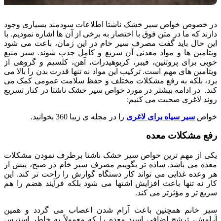
در خصوص خواص سیر خشک ناشتا اطلاعات سودمند بسیاری وجود
دارند که ما در متن فوق با اختصار به برخی از آن ها اشاره نمودیم. با
این حال باید گفت مصرف سیر خام در این زمان، باعث می شود
ویتامین ها و مواد معدنی آن سریع و کامل جذب شوند. سیر منبع
خوبی برای پروتئین، فیبر، کربوهیدرات، آهن، کلسیم و گروهی از
ویتامین های مهم است. ترکیب این مواد نه تنها قدرت بدن را بالا می
برد، بلکه به رفع مشکلات مختلف و حفظ سلامت عمومی کمک می
کند. در ادامه بیشتر در مورد خواص سیر خشک ناشتا در کنار تسریع
روند لاغری صحبت می کنیم:
خواص
سیر سیاه برای لاغری
را در مجله ی زیبا 360 بخوانید.
رفع مشکلات معده
یکی از مهم ترین خواص سیر خشک ناشتا برطرف نمودن مشکلات
معده می باشد. ساده تر بگوییم مصرف سیر خام در صبح، پیش از
هر وعده غذایی می تواند کار دستگاه گوارش را راحت تر کند. این
کار نه تنها باعث افزایش اشتها می شود بلکه فرآیند هضم را هم
سریع تر و مؤثرتر می کند.
سیر خانم همچنین باعث آرام شدن اعصاب می گردد و همین
آرامش، ترشح اضافی اسید معده را که معمولاً به خاطر استرس