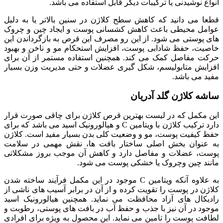
انواع نوشیدنی یا ترکیبات دیگر قابل استفاده می باشد.
قطعا می دانید که کاهش سطح کلاژن در سنین بالاتر یا به دلیل
عوامل محیطی باعث کاهش کشسانی پوست و ایجاد چین و چروک
های پوستی می شود. از این رو مصرف این قرص به بازگرداندن این
خاصیت، حفظ شادابی پوست، افزایش استحکام مو و ناخن و بهبود
حرکت مفاصل کمک می کند. همچنین استفاده مستمر از آن برای
افزایش متابولیسم، شکل گیری عضلات و حتی مدیریت وزن بسیار
مفید می باشد.
ساشه کلاژن گلد آدریان
این مکمل که در لیست بهترین قرص کلاژن برای چاقی صورت قرار
دارد ترکیب کلاژن با ویتامین C و هیالورونیک اسید می باشد که برای
حفظ کیفیت پوست، مو و وضعیت کلی بدن بسیار مفید است. کلاژن
به عنوان بخش اصلی ساختار بافت ها، نقش مهمی در سلامت
پوست، عضلات و مفاصل دارد و کاهش آن موجب بروز مشکلاتی
مانند چین وچروک یا خشکی پوست می شود.
به علاوه آنکه ویتامین C موجود در این مکمل فرآیند ساخته شدن
کلاژن در پوست را تقویت کرده و از آن در برابر آسیب های ناشی از
رادیکال های آزاد محافظت می نماید. همچنین هیالورونیک اسید
موجود در آن نیز با جذب و حفظ آب در بافت های پوستی، رطوبت و
لطافت پوست را تامین می نماید. این محصول به ویژه برای افرادی