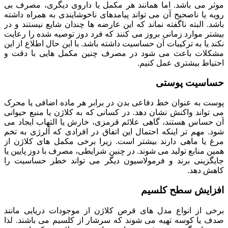
موثر می باشد. اما همانند هر مکمل یا داروی دیگری، مصرف بی
رویه یا ناصحیح آن می تواند پیامدهای ناخوشایندی به همراه داشته
باشد. البته ناگفته نماند که این عارضه ها چندان شایع نیستند و در
بیشتر موارد زمانی بروز می کنند که فرد دوز توصیه شده را رعایت
نکند یا به ترکیبات آن حساسیت داشته باشد. با این حال اطلاع از این
مشکلات باعث می شود در مصرف چنین مکمل هایی با دقت و
احتیاط بیشتری عمل کنیم.
حساسیت پوستی
پوست به عنوان خط دفاعی بدن در برابر هر ماده اضافی یا محرک
می تواند واکنش نشان دهد. در کسانی که به کلاژن یا منبع حیوانی
آن حساس هستند، گاهی علائم قرمزی، خارش یا التهاب ایجاد می
شود. مهم تر اینکه احتمال این اتفاق در افرادی که آلرژی به تخم
مرغ یا ماهی دارند بیشتر است. زیرا برخی مکمل های کلاژن از
همین منابع تولید می شوند. در چنین شرایطی، مصرف با دوز پایین یا
جایگزینی برند و فرمولاسیون دیگر می تواند خطر حساسیت را
کاهش دهد.
افزایش سطح کلسیم
برخی از انواع مدل های قرص کلاژن از موجودات دریایی مانند
صدف یا کوسه تهیه می شوند که سرشار از کلسیم می باشند. لذا