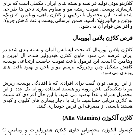
کلاژینو بیوتی تولید فرانسه و بسته بندی ایران، مکملی است که برای
بازسازی پوست، تقویت ریشه مو و مقاوم سازی ناخن ها طراحی
شده است. این محصول با ترکیبی از کلاژن ماهی، ویتامین C، زینک،
بیوتین و هیالورونیک اسید، ضمن آبرسانی پوست باعث کاهش چروک
و افزایش قوام آن می شود.
قرص کلاژن پلاس آپوویتال
کلاژن پلاس آپوویتال که تحت لیسانس آلمان و بسته بندی شده در
ایران عرضه می شود حاوی کلاژن هیدرولیز شده، ال لیزین و
ویتامین C است. این فرمول باعث تقویت خاصیت ارتجاعی پوست،
کاهش تشکیل چین وچروک، ترمیم مو و ناخن و بهبود بافت های
پیوندی می شود.
از این رو می توان گفت برای افرادی که با افتادگی پوست، ریزش
مو یا شکنندگی ناخن روبه رو هستند استفاده روزانه یک عدد از این
محصول همراه با غذا توصیه می شود. با این حال افرادی که نسبت
به کلاژن دریایی حساسیت دارند یا دچار بیماری های کلیوی و کبدی
هستند بایستی از مصرف این قرص خودداری کنند.
کلاژن آلکوژن (Alfa Vitamins)
کپسول آلکوژن محصولی حاوی کلاژن هیدرولیزات و ویتامین C