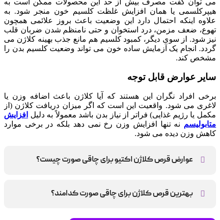
می توان گفت مصرف بیش از حد این محصولات ممکن است به
هیپرکلسمی یا همان افزایش غلظت کلسیم خون منجر شود. به
علاوه اینکه احتمال دارد این وضعیت باعث بروز علائمی همچون
تهوع، ضعف مزمن، درد استخوان و حتی نامنظم شدن ضربان قلب
نیز شود. از سوی دیگر، کمبود کلسیم هم مانع جذب بهینه کلاژن می
گردد. انجام یک آزمایش ساده خون می تواند وضعیت کلسیم بدن را
مشخص کند.
سایر عوارض قابل توجه
برخی افراد نگران این هستند که آیا کلاژن باعث اضافه وزن یا
لاغری می شود. واقعیت این است که اگر میزان دریافت کلاژن (از
مکمل یا رژیم غذایی) فراتر از نیاز بدن باشد معمولاً به دلیل
افزایش
متابولیسم
نه تنها افزایش وزن رخ نمی دهد بلکه در برخی موارد
کاهش وزن دیده می شود.
عوارض قرص کلاژن اکتیو برای چاقی صورت چیست؟
حساسیت پوستی و افزایش سطح کلسیم
بهترین قرص کلاژن برای چاقی صورت کدامند؟
قرص کلاژن کلاژینو، ساشه کلاژن گلد آدریان، قرص کلاژن پلاس