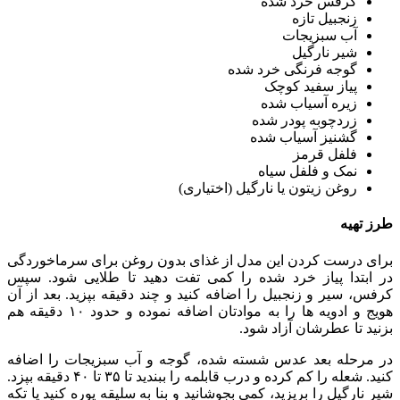
کرفس خرد شده
زنجبیل تازه
آب سبزیجات
شیر نارگیل
گوجه فرنگی خرد شده
پیاز سفید کوچک
زیره آسیاب شده
زردچوبه پودر شده
گشنیز آسیاب شده
فلفل قرمز
نمک و فلفل سیاه
روغن زیتون یا نارگیل (اختیاری)
طرز تهیه
برای درست کردن این مدل از غذای بدون روغن برای سرماخوردگی
در ابتدا پیاز خرد شده را کمی تفت دهید تا طلایی شود. سپس
کرفس، سیر و زنجبیل را اضافه کنید و چند دقیقه بپزید. بعد از آن
هویج و ادویه ها را به موادتان اضافه نموده و حدود ۱۰ دقیقه هم
بزنید تا عطرشان آزاد شود.
در مرحله بعد عدس شسته شده، گوجه و آب سبزیجات را اضافه
کنید. شعله را کم کرده و درب قابلمه را ببندید تا ۳۵ تا ۴۰ دقیقه بپزد.
شیر نارگیل را بریزید، کمی بجوشانید و بنا به سلیقه پوره کنید یا تکه