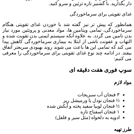
دار بگذارید. با گشنیز تازه تزئین و سرو کنید.
غذای تقویتی برای سرماخوردگی
همانطور که پیش تر نیز گفته شد با خوردن غذای تقویتی هنگام
سرماخوردگی، تمامی ویتامین ‌ها، مواد معدنی و پروتئین مورد نیاز
بدن تامین می گردد. به علاوه آنکه سیستم ایمنی بدن تقویت شده و
التهاب و عفونت ناشی از ابتلا به بیماری سرماخوردگی کاهش پیدا
می کند که تمامی این ها باعث می شوند روند بهبودی سریعتر اتفاق
بیفتد. در ادامه چند نوع غذای تقویتی برای سرماخوردگی را معرفی
می کنیم:
سوپ فوری هفت دقیقه ای
مواد لازم
۳ فنجان آب سبزیجات
½ فنجان نودل یا ورمیشل ریز
½ فنجان لوبیا سفید پخته و آبکش شده
۱ فنجان اسفناج تازه
ادویه به دلخواه (مثل سیر و فلفل)
طرز تهیه