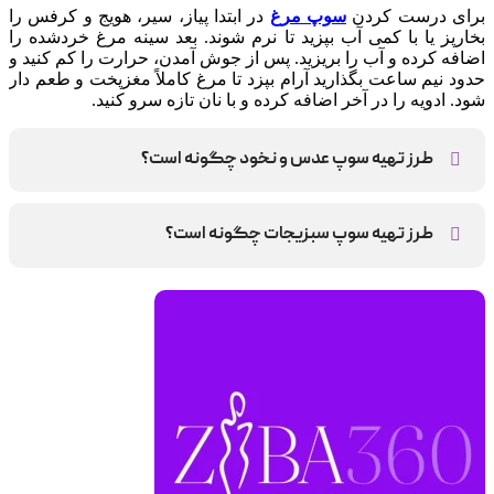
برای درست کردن
سوپ مرغ
در ابتدا پیاز، سیر، هویج و کرفس را
بخارپز یا با کمی آب بپزید تا نرم شوند. بعد سینه مرغ خردشده را
اضافه کرده و آب را بریزید. پس از جوش آمدن، حرارت را کم کنید و
حدود نیم ساعت بگذارید آرام بپزد تا مرغ کاملاً مغزپخت و طعم دار
شود. ادویه را در آخر اضافه کرده و با نان تازه سرو کنید.
طرز تهیه سوپ عدس و نخود چگونه است؟
این غذا بدون روغن و مناسب برای سرماخوردگی است که با تفت
دادن پیاز، کرفس، سیر و ادویه در آب آغاز می‌شود. سپس عدس،
طرز تهیه سوپ سبزیجات چگونه است؟
نخود، گوجه یا کدو، آب سبزیجات و برگ بو اضافه شده و حدود ۲۰
دقیقه می‌پزد تا عدس نرم شود. در پایان با کمی پوره کردن، افزودن
برای تهیه سوپ سبزیجات ابتدا پیاز، هویج و کرفس را کمی تفت
نخود کنار گذاشته و آب‌لیمو، غذایی مقوی و سبک آماده می‌شود.
دهید تا نرم شوند. سپس قارچ، فلفل دلمه‌ای، کدو حلوایی و ادویه‌ها
را اضافه کرده و چند دقیقه دیگر بپزید. در نهایت آب سبزیجات را
افزوده، پس از جوش آمدن حرارت را کم کنید تا جا بیفتد و داغ سرو
کنید.