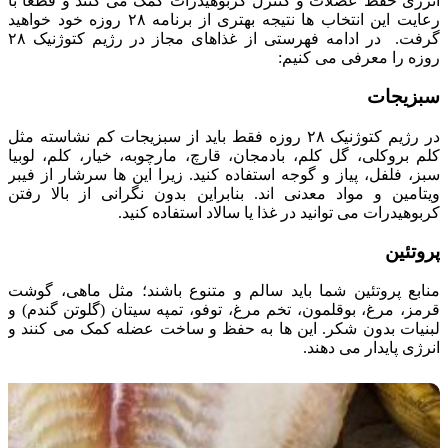
انرژی حفظ عضلات و کنترل کربوهیدرات کمک می کنند و قطعا با
رعایت این انتخاب ها نتیجه بهتری از برنامه ۲۸ روزه خود خواهید
گرفت. در ادامه فهرستی از غذاهای مجاز در رژیم کتوژنیک ۲۸
روزه را معرفی می کنیم:
سبزیجات
در رژیم کتوژنیک ۲۸ روزه فقط باید از سبزیجات کم نشاسته مثل
کلم بروکلی، گل کلم، بادمجان، قارچ، مارچوبه، خیار، کلم، لوبیا
سبز، فلفل، پیاز و گوجه استفاده کنید. زیرا این ها سرشار از فیبر
ویتامین و مواد معدنی اند. بنابراین بدون نگرانی از بالا رفتن
کربوهیدرات می توانید در غذا یا سالاد استفاده کنید.
پروتئین
منابع پروتئین شما باید سالم و متنوع باشند؛ مثل ماهی، گوشت
قرمز، مرغ، بوقلمون، تخم مرغ، توفو، تمپه سیتان (گلوتن گندم) و
لبنیات بدون شکر. این ها به حفظ و ساخت عضله کمک می کنند و
انرژی پایدار می دهند.