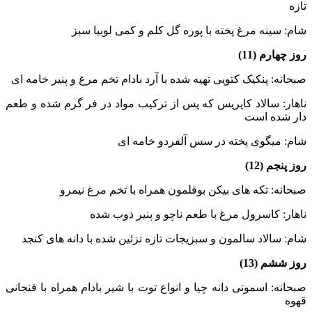
تازه
شام: سینه مرغ پخته با پوره گل کلم و کمی لوبیا سبز
روز چهارم (11)
صبحانه: پنکیک کتویی تهیه شده با آرد بادام تخم مرغ و پنیر خامه ای
ناهار: سالاد کاپریس که پس از ترکیب مواد در فر گرم شده و طعم
دار شده است
شام: میگوی پخته در سس آلفردو خامه ای
روز پنجم (12)
صبحانه: تکه های بیکن بوقلمون همراه با تخم مرغ نیمرو
ناهار: کاسرول مرغ با طعم ناچو و پنیر ذوب شده
شام: سالاد سالمون و سبزیجات تازه تزئین شده با دانه های کنجد
روز ششم (13)
صبحانه: اسموتی دانه چیا و انواع توت با شیر بادام همراه با فنجانی
قهوه