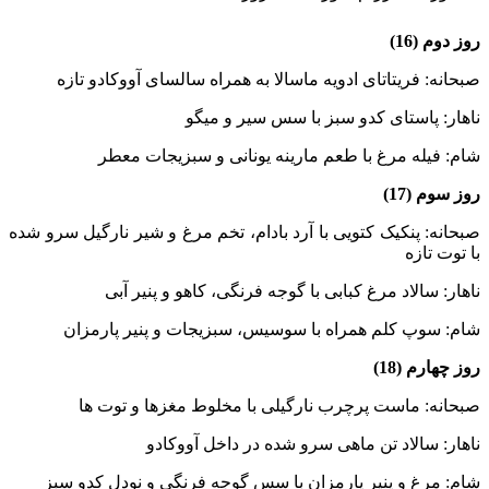
روز دوم (16)
صبحانه: فریتاتای ادویه ماسالا به همراه سالسای آووکادو تازه
ناهار: پاستای کدو سبز با سس سیر و میگو
شام: فیله مرغ با طعم مارینه یونانی و سبزیجات معطر
روز سوم (17)
صبحانه: پنکیک کتویی با آرد بادام، تخم مرغ و شیر نارگیل سرو شده
با توت تازه
ناهار: سالاد مرغ کبابی با گوجه فرنگی، کاهو و پنیر آبی
شام: سوپ کلم همراه با سوسیس، سبزیجات و پنیر پارمزان
روز چهارم (18)
صبحانه: ماست پرچرب نارگیلی با مخلوط مغزها و توت ها
ناهار: سالاد تن ماهی سرو شده در داخل آووکادو
شام: مرغ و پنیر پارمزان با سس گوجه فرنگی و نودل کدو سبز