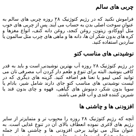
چربی های سالم
فراموش نکنید که در رژیم کتوژنیک ۲۸ روزه چربی های سالم به
عنوان سوخت اصلی بدن به حساب می آیند. پس از چربی های خوب
مثل آووکادو، زیتون، روغن کنجد، روغن دانه کنف، انواع مغزها و
کره های بدون شکر آن ها، دانه ها و ماهی های چرب مثل سالمون یا
ساردین استفاده کنید.
نوشیدنی های مناسب کتو
در رژیم کتوژنیک ۲۸ روزه آب بهترین نوشیدنی است و باید به قدر
کافی بنوشید. البته برای تنوع و طعم دار کردن آب مصرفی تان می
توانید کمی لیمو یا نعنا هم اضافه کنید. گزینه های دیگری که در
لیست نوشیدنی های مناسب کتو جای دارند شامل شیر، بادام یا
سویا بدون شکر، دمنوش های گیاهی، قهوه و چای بدون قند یا
شیرین کننده قندی و آب قلم می باشند.
افزودنی ها و چاشنی ها
آنچه که رژیم کتوژنیک ۲۸ روزه را محبوب تر و متمایزتر از سایر
رژیم های لاغری نموده انعطاف بالای آن در تنوع غذایی است. به
عنوان مثال می توانید برخی افزودنی ها و چاشنی ها از جمله
سبزیجات خشک، ادویه ها، ترشی جات، پودر سیر و پیاز، سس سویا