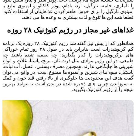
یا تاماری، خامه، نارگیل، آرد، بادام، پودر کاکائو و آمینوی مایع یا
آمینوی نارگیل را برای خوش طعم کردن غذاهایتان از استفاده کنید.
قطعا همه این ها تنوع و لذت بیشتری به وعده ها می دهند.
غذاهای غیر مجاز در رژیم کتوژنیک ۲۸ روزه
همانطور که از پیش نیز گفته شد رژیم کتوژنیک ۲۸ روزه یک برنامه
کم کربوهیدرات است بنابراین باید در طول ۲۸ روز تمام خوراکی
های پرکربوهیدرات را کنار بگذارید؛ چه تصفیه شده باشند چه
طبیعی. در این رژیم موادی مثل ذرت نان، برنج، پاستا، غلات و انواع
شیرینی ها جایگاهی ندارند. همچنین مصرف بستنی، عسل، آب نبات،
پاستیل، میوه های شیرین و آبمیوه ها ممنوع است. در واقع می توان
گفت هدف این محدودیت ها جلوگیری از بالا رفتن قند خون و کمک
به سوزاندن چربی های ذخیره شده در بدن است تا بتوانید بهترین
نتیجه را از رژیم کتوژنیک بگیرید.