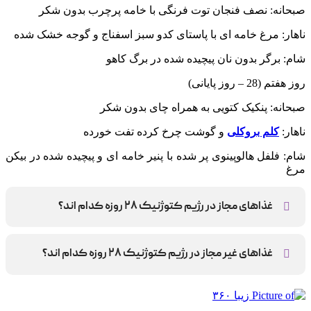
صبحانه: نصف فنجان توت فرنگی با خامه پرچرب بدون شکر
ناهار: مرغ خامه ای با پاستای کدو سبز اسفناج و گوجه خشک شده
شام: برگر بدون نان پیچیده شده در برگ کاهو
روز هفتم (28 – روز پایانی)
صبحانه: پنکیک کتویی به همراه چای بدون شکر
ناهار:
کلم بروکلی
و گوشت چرخ کرده تفت خورده
شام: فلفل هالوپینوی پر شده با پنیر خامه ای و پیچیده شده در بیکن
مرغ
غذاهای مجاز در رژیم کتوژنیک ۲۸ روزه کدام اند؟
سبزیجات، پروتئین و چربی های سالم
غذاهای غیر مجاز در رژیم کتوژنیک ۲۸ روزه کدام اند؟
باید در طول ۲۸ روز تمام خوراکی های پرکربوهیدرات را کنار
بگذارید؛ چه تصفیه شده باشند چه طبیعی.