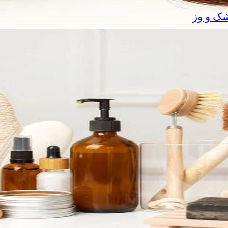
شک و وز