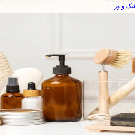
شک و وز