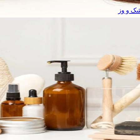
شک و وز