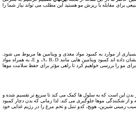
یعی برای مقابله با ریزش مو هستید این مطلب می تواند نیاز شما را
یاری از موارد به کمبود مواد مغذی و ویتامین ها مربوط می شود.
چراکه بدن به مجموعه ای از ویتامین ها نیاز دارد تا رشد مو را تضمین کرده و از شکنندگی و ریزش آن جلوگیری کند. تاجایی که تحقیقاتی نشان داده اند کمبود ویتامین هایی مانند A، B، D، و E، به همراه مواد
برای مو را بررسی خواهیم کرد تا راهی مؤثر برای حفظ سلامت موها
 در بدن این است که به سلول ها کمک می کند تا سریع تر تقسیم شده و
و مو را مرطوب نگه داشته و از شکنندگی موها جلوگیری می کند. لذا زمانی که بدن دچار کمبود
 و ریزش مو مواجه می شود. برای دریافت ویتامین A می توانید غذاهایی مانند سیب زمینی شیرین، هویج، کدو تنبل و تخم مرغ را در رژیم غذایی خود