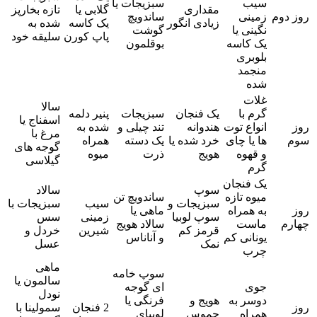
سیب
سبزیجات یا
مقداری
گلابی یا
تازه بخارپز
روز دوم
زمینی
ساندویچ
زیادی انگور
یک کاسه
شده به
نگینی یا
گوشت
پاپ کورن
سلیقه خود
یک کاسه
بوقلمون
بلوبری
منجمد
شده
غلات
سالا
گرم با
یک فنجان
سبزیجات
پنیر دلمه
اسفناج یا
روز
انواع توت
هندوانه
تند چیلی و
شده به
مرغ با
سوم
ها یا چای
خرد شده یا
یک دسته
همراه
گوجه های
و قهوه
هویج
ذرت
میوه
گیلاسی
گرم
یک فنجان
سوپ
سالاد
میوه تازه
ساندویچ تن
سبزیجات و
سیب
سبزیجات با
روز
به همراه
ماهی یا
سوپ لوبیا
زمینی
سس
چهارم
ماست
سالاد هویج
قرمز کم
شیرین
خردل و
یونانی کم
و آناناس
نمک
عسل
چرب
ماهی
سوپ خامه
سالمون یا
جوی
ای گوجه
نودل
دوسر به
هویج و
فرنگی یا
روز
2 فنجان
سمولینا با
همراه
حموس
لوبیای