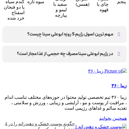
پنجم
میوه تازه
گندم سیاه
چای یا
(همس)
سفید با
یا دو فنجان
قهوه
لیمو و
اسفناج
پیازچه
خرد شده
مهم ترین اصول رژیم 5 روزه ابوعلی سینا چیست؟
دوش آب ولرم به صورت ناشتا
در رژیم ابوعلی سینا مصرف چه حجمی از غذا مجاز است؟
در هر وعده 6 تا 8 قاشق غذا بخورید.
زیبا ۳۶۰
زیبا ۳۶۰ تیم تخصصی تولید محتوا در حوزه‌های مختلف تناسب اندام
، مراقبت از پوست و مو ، آرایشی و زیبایی ، ورزش و سلامتی ،
تغذیه سالم و غذاهای رژیمی است
همچنین بخوانید
چگونه پوست خشک و دهیدراته را در 4