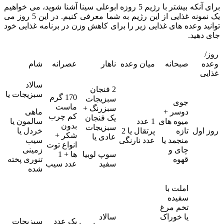
برای آنکه بیشتر با رژیم 5 روزه ابوعلی سینا آشنا شوید، می خواهیم
یک نمونه غذایی از این رژیم به شما معرفی کنیم. در این 5 روز می
توانید وعده های غذایی زیر را برای کاهش وزن در برنامه غذایی خود
جای دهید.
روز/
وعده
صبحانه
میان وعده
ناهار
عصرانه
شام
غذایی
سالاد
2 فنجان
سبزیجات یا
170 گرم
سبزیجات
جوی
ماست
سبزرنگ +
دوسر +
ماهی
کم چرب
یک فنجان
میوه های
1 عدد
سالمون یا
بدون
سبزیجات
روز اول
تازه
پرتقال یا 2
خردل یا
شکر +
عادی یا
منجمد یا
عدد نارنگی
سیب
انواع توت
چای و
زمینی
سوپ لوبیا
ها + 1
قهوه
تنوری پخته
سفید
عدد سیب
شده
املت با
سفیده
تخم مرغ
یا خوراک
سالاد
یک عدد
سبزیجات