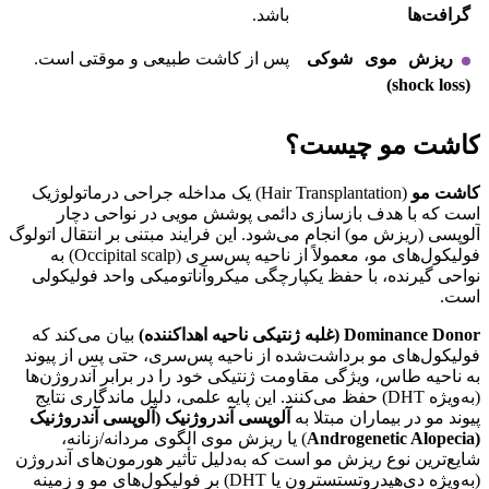
گرافت‌ها
باشد.
ریزش موی شوکی
پس از کاشت طبیعی و موقتی است.
(shock loss)
کاشت مو چیست؟
کاشت مو
(Hair Transplantation) یک مداخله جراحی درماتولوژیک
است که با هدف بازسازی دائمی پوشش مویی در نواحی دچار
آلوپسی (ریزش مو) انجام می‌شود. این فرایند مبتنی بر انتقال اتولوگ
فولیکول‌های مو، معمولاً از ناحیه پس‌سری (Occipital scalp) به
نواحی گیرنده، با حفظ یکپارچگی میکروآناتومیکی واحد فولیکولی
است.
Dominance Donor (غلبه ژنتیکی ناحیه اهداکننده)
بیان می‌کند که
فولیکول‌های مو برداشت‌شده از ناحیه پس‌سری، حتی پس از پیوند
به ناحیه طاس، ویژگی مقاومت ژنتیکی خود را در برابر آندروژن‌ها
(به‌ویژه DHT) حفظ می‌کنند. این پایه علمی، دلیل ماندگاری نتایج
پیوند مو در بیماران مبتلا به
آلوپسی آندروژنیک (آلوپسی آندروژنیک
(Androgenetic Alopecia
) یا ریزش موی الگوی مردانه/زنانه،
شایع‌ترین نوع ریزش مو است که به‌دلیل تأثیر هورمون‌های آندروژن
(به‌ویژه دی‌هیدروتستسترون یا DHT) بر فولیکول‌های مو و زمینه