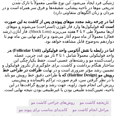
ژنتیکی فرد ایجاد می‌شود. این نوع طاسی معمولاً با نازک شدن
تدریجی موها در ناحیه پیشانی، شقیقه‌ها و فرق سر همراه است و در
مردان و زنان الگوهای متفاوتی دارد)
اما در چرخه رشد مجدد موهای پیوندی پس از کاشت به این صورت
است که
فولیکول‌ها وارد فاز تلوژن (استراحت) می‌شوند و موهای
آن‌ها معمولاً طی ۲ تا ۴ هفته می‌ریزند (Shock Loss). فاز آناژن (رشد
فعال) معمولاً از ماه سوم آغاز می‌شود و تراکم نهایی بین ماه نهم تا
دوازدهم به‌وضوح قابل مشاهده خواهد بود.
اما در رابطه با نقش آناتومی واحد فولیکولی (Follicular Unit)
هر
واحد فولیکولی معمولاً شامل ۱ تا ۴ تار مو، غدد چربی، عضله
راست‌کننده مو و رشته‌های عصبی است. حفظ یکپارچگی این
ساختار هنگام برداشت و کاشت، برای جلوگیری از نکروز فولیکول و
تضمین رشد مؤثر ضروری است و در نهایت
ظرافت در طراحی خط
رویش مو (Hairline Design) که با
طراحی دقیق خط رویش مو باید
با در نظر گرفتن سن، فرم صورت، تراکم باقیمانده و پیش‌بینی
ریزش آتی انجام شود. زاویه، جهت رشد و توزیع گرافت‌ها در این
ناحیه، تعیین‌کننده طبیعی بودن یا غیرطبیعی بودن نتیجه نهایی است.
تاریخچه کاشت مو
روش‌های جراحی کاشت مو
مراحل انجام کاشت مو
کاندیدای مناسب برای پیوند مو