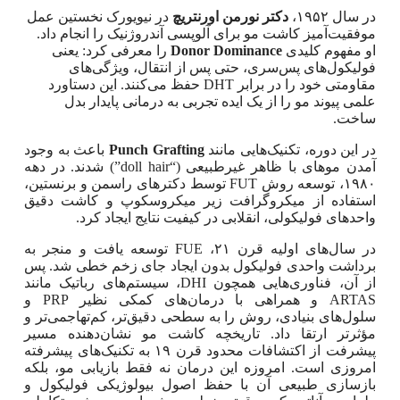
در سال ۱۹۵۲،
دکتر نورمن اورنتریچ
در نیویورک نخستین عمل
موفقیت‌آمیز کاشت مو برای آلوپسی آندروژنیک را انجام داد.
او مفهوم کلیدی
Donor Dominance
را معرفی کرد: یعنی
فولیکول‌های پس‌سری، حتی پس از انتقال، ویژگی‌های
مقاومتی خود را در برابر DHT حفظ می‌کنند. این دستاورد
علمی پیوند مو را از یک ایده تجربی به درمانی پایدار بدل
ساخت.
در این دوره، تکنیک‌هایی مانند
Punch Grafting
باعث به وجود
آمدن موهای با ظاهر غیرطبیعی (“doll hair”) شدند. در دهه
۱۹۸۰، توسعه روش FUT توسط دکترهای راسمن و برنستین،
استفاده از میکروگرافت زیر میکروسکوپ و کاشت دقیق
واحدهای فولیکولی، انقلابی در کیفیت نتایج ایجاد کرد.
در سال‌های اولیه قرن ۲۱، FUE توسعه یافت و منجر به
برداشت واحدی فولیکول بدون ایجاد جای زخم خطی شد. پس
از آن، فناوری‌هایی همچون DHI، سیستم‌های رباتیک مانند
ARTAS و همراهی با درمان‌های کمکی نظیر PRP و
سلول‌های بنیادی، روش را به سطحی دقیق‌تر، کم‌تهاجمی‌تر و
مؤثرتر ارتقا داد. تاریخچه کاشت مو نشان‌دهنده مسیر
پیشرفت از اکتشافات محدود قرن ۱۹ به تکنیک‌های پیشرفته
امروزی است. امروزه این درمان نه فقط بازیابی مو، بلکه
بازسازی طبیعی آن با حفظ اصول بیولوژیکی فولیکول و