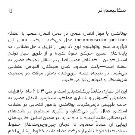
مکانیسم اثر
بوتاکس با مهار انتقال عصبی در محل اتصال عصب به عضله
(neuromuscular junction) عمل می‌کند. ترکیب فعال این
فرآورده، سم بوتولینوم نوع A، پس از تزریق داخل‌عضلانی، به
پایانه‌های عصبی حرکتی نفوذ کرده و از طریق مهار ترشح
استیل‌کولین—که ناقل عصبی اصلی در انتقال تحریک عصبی به
عضله است—باعث مسدود شدن سیگنال انقباض عضلانی
می‌شود. در نتیجه، عضله تزریق‌شده به‌طور موقت در وضعیت
شل‌شدگی و غیرفعال قرار می‌گیرد.
این اثر مهاری کاملاً برگشت‌پذیر است و طی ۳ تا ۶ ماه، با فرایند
جوانه‌زنی آکسونی و بازسازی عملکرد سیناپسی، انتقال عصبی به
حالت طبیعی بازمی‌گردد. بوتاکس به‌طور انتخابی بر عضلات
اسکلتی فعال تأثیر می‌گذارد و تأثیری مستقیم بر بافت‌های
غیرعضلانی مانند اپیدرم یا درم ندارد. بر همین اساس، کاربردهای
زیبایی آن عمدتاً محدود به درمان چین‌وچروک‌های خطوط
دینامیک (خطوط ناشی از حرکت عضله مانند خطوط پیشانی، اخم