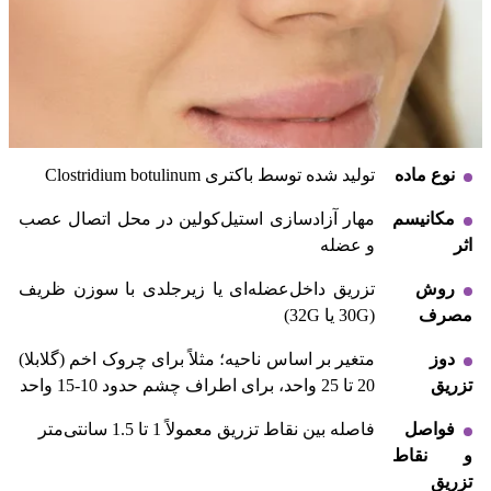
نوع ماده
تولید شده توسط باکتری Clostridium botulinum
مکانیسم
مهار آزادسازی استیل‌کولین در محل اتصال عصب
اثر
و عضله
روش
تزریق داخل‌عضله‌ای یا زیرجلدی با سوزن ظریف
مصرف
(30G یا 32G)
دوز
متغیر بر اساس ناحیه؛ مثلاً برای چروک اخم (گلابلا)
تزریق
20 تا 25 واحد، برای اطراف چشم حدود 10-15 واحد
فواصل
فاصله بین نقاط تزریق معمولاً 1 تا 1.5 سانتی‌متر
و نقاط
تزریق