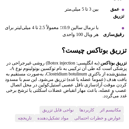
عمق
بین 3 تا 5 میلی‌متر
تزریق
با نرمال سالین 0.9٪؛ معمولاً 2.5 تا 4 میلی‌لیتر برای
رقیق‌سازی
هر ویال 100 واحدی
تزریق بوتاکس چیست؟
تزریق بوتاکس
(به انگلیسی: Botox injection) روشی غیرجراحی در
پزشکی است که طی آن ترکیبی به نام توکسین بوتولینوم نوع A،
مشتق‌شده از باکتری Clostridium botulinum، به‌صورت مستقیم به
بافت هدف (عموماً عضله یا غده) تزریق می‌شود. این سم با مسدود
کردن موقت آزادسازی ناقل عصبی استیل‌کولین در محل اتصال
عصب و عضله، باعث مهار انقباض عضلات اسکلتی یا ترشح برخی
غدد می‌گردد.
مکانیسم اثر
کاربردها
نواحی قابل تزریق
عوارض و خطرات احتمالی
مواد تشکیل‌دهنده
تاریخچه