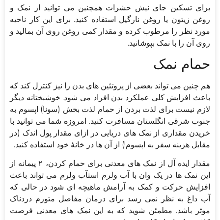
برای تسکین جای نیش حشرات همچنین می توانید از نمک و
روغن زیتون یا روغن نارگیل استفاده کنید. برای این کار ناحیه
مورد نظر را مرطوب کرده و مقدار کمی روغن روی آن بمالید و
روی آن را با نمک بپوشانید.
حمام نمک
هم چنین می تواند بعضی از پروتئین های بدن را نیز کنترل کند که
باعث افزایش کلی عملکرد بدن افراد می شود. خوشبختانه دیگر
لازم نیست برای لذت بردن از حمام لذت بخش (سونا) اپسوم به
جنوب شرقی انگلستان مسافرت کنید. امروزه شما می توانید با
خریدن مقداری از نمک های دریایی در ازای مقدار پول اندک (در
مقابل هزینه سفر به اپسوم!) از آن ها در خانۀ خود استفاده کنید.
مقدار ایده آل از نمک های معدنی برای حمام کردن، ۲ پیمانه از
این نمک ها در یک وان با آب ولرم استآب ولرم می تواند باعث
افزایش حرکت و کمک به آرامش ماهیچه ای شود در حالی که
آب داغ به نظر نمی رسد برای درمان مفاصل متورم دردناک
موثر باشد. مطمئن شوید که به این نمک های معدنی فرصت