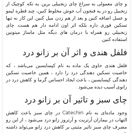
و چای معمولی به سراغ چای زنجبیلی برین. یه تکه کوچیک از
زنجبیل رو در یه فنجون آب جوش مخلوط کنین، چند قطره لیمو
و عسل اضافه کنین و بعد از هم زدن میل کنین. این کار نه تنها
تسکین فوری داره بلکه اثر اون ادامه دار هم هست. چای
زنجبیلی رو همراه با درمان های دیگه مثل ماساژ میتونین
استفاده کنین.
فلفل هندی و اثر آن بر زانو درد
فلفل هندی حاوی یک ماده به نام کپسایسین می‌باشد ، که
خاصیت تسکین دهندگی درد را دارد ، همین خاصیت تسکین
دهندگی کپسایسین ، باعث ایجاد احساس گرما و کاهش درد در
زانوی آسیب دیده می‌شود .
چای سبز و تاثیر آن بر زانو درد
وجود ماده‌ای به نام Catechin در چای سبز باعث کاهش
التهاب در بیماران آرتریت و آرتروز زانو درد می‌شود ، از این رو
مصرف چای سبز تاثیر مثبتی بر کاهش درد زانو می‌تواند داشته